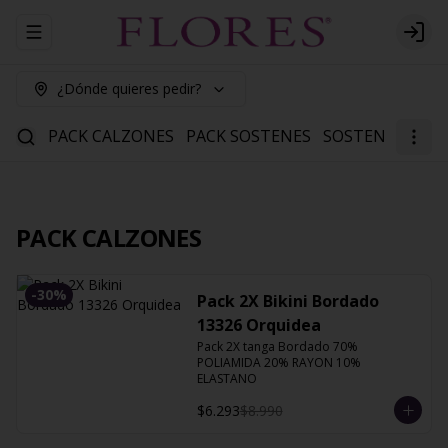
Abrir menu de navegación
Logi
¿Dónde quieres pedir?
PACK CALZONES
PACK SOSTENES
SOSTENES
CAL
PACK CALZONES
-
30
%
Pack 2X Bikini Bordado
13326 Orquidea
Pack 2X tanga Bordado 70% 
POLIAMIDA 20% RAYON 10% 
ELASTANO
$6.293
$8.990