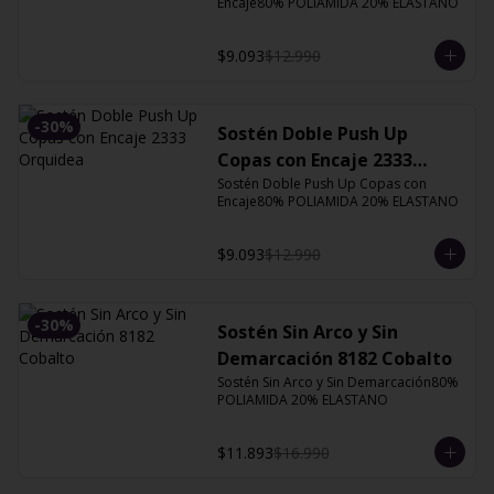
Encaje80% POLIAMIDA 20% ELASTANO
$9.093
$12.990
-
30
%
Sostén Doble Push Up
Copas con Encaje 2333
Orquidea
Sostén Doble Push Up Copas con 
Encaje80% POLIAMIDA 20% ELASTANO
$9.093
$12.990
-
30
%
Sostén Sin Arco y Sin
Demarcación 8182 Cobalto
Sostén Sin Arco y Sin Demarcación80% 
POLIAMIDA 20% ELASTANO
$11.893
$16.990