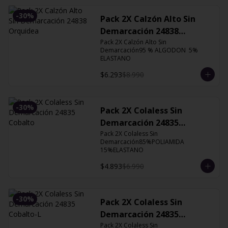
-
30
%
Pack 2X Calzón Alto Sin
Demarcación 24838
Orquidea
Pack 2X Calzón Alto Sin 
Demarcación95 % ALGODON  5% 
ELASTANO
$6.293
$8.990
-
30
%
Pack 2X Colaless Sin
Demarcación 24835
Cobalto
Pack 2X Colaless Sin 
Demarcación85%POLIAMIDA 
15%ELASTANO
$4.893
$6.990
-
30
%
Pack 2X Colaless Sin
Demarcación 24835
Cobalto-L
Pack 2X Colaless Sin 