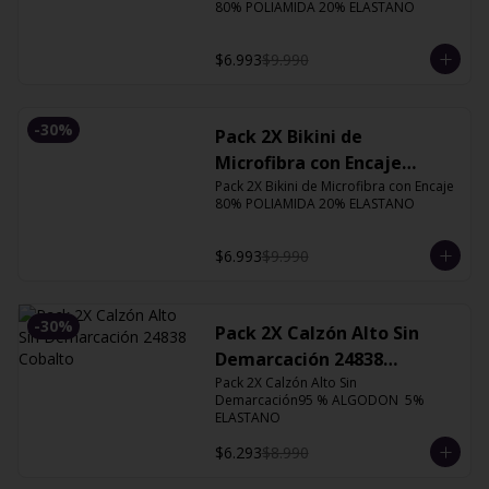
80% POLIAMIDA 20% ELASTANO
$6.993
$9.990
-
30
%
Pack 2X Bikini de
Microfibra con Encaje
13126 Orquidea
Pack 2X Bikini de Microfibra con Encaje 
80% POLIAMIDA 20% ELASTANO
$6.993
$9.990
-
30
%
Pack 2X Calzón Alto Sin
Demarcación 24838
Cobalto
Pack 2X Calzón Alto Sin 
Demarcación95 % ALGODON  5% 
ELASTANO
$6.293
$8.990