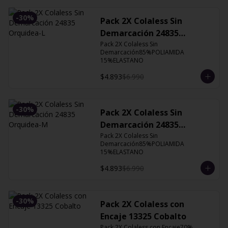
-
30
%
Pack 2X Colaless Sin
Demarcación 24835
Orquidea-L
Pack 2X Colaless Sin 
Demarcación85%POLIAMIDA 
15%ELASTANO
$4.893
$6.990
-
30
%
Pack 2X Colaless Sin
Demarcación 24835
Orquidea-M
Pack 2X Colaless Sin 
Demarcación85%POLIAMIDA 
15%ELASTANO
$4.893
$6.990
-
30
%
Pack 2X Colaless con
Encaje 13325 Cobalto
Pack 2X Colaless con Encaje70% 