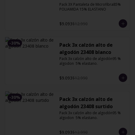
XG
Pack 3X Pantaleta de Microfibra85% 
POLIAMIDA 15% ELASTANO
$9.093
$12.990
-
30
%
Pack 3x calzón alto de
algodón 23408 blanco
Pack 3x calzón alto de algodón95 % 
algodon  5% elastano.
$9.093
$12.990
-
30
%
Pack 3x calzón alto de
algodón 23408 surtido
Pack 3x calzón alto de algodón95 % 
algodon  5% elastano.
$9.093
$12.990