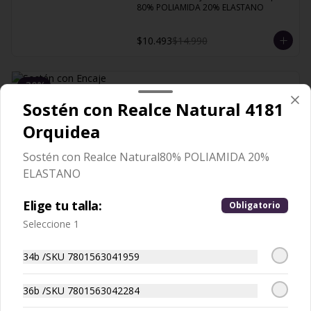
80% POLIAMIDA 20% ELASTANO
$10.493
$14.990
-
30
%
Sostén con Encaje Control
Sostén con Realce Natural 4181
Natural 13120 Cobalto
Sostén con Encaje Control Natural80% 
Orquidea
POLIAMIDA 20% ELASTANO
Sostén con Realce Natural80% POLIAMIDA 20%
$10.493
$14.990
ELASTANO
Elige tu talla:
Obligatorio
-
30
%
Sostén con Encaje Control
Seleccione 1
Natural 13120 Orquidea
Sostén con Encaje Control Natural80% 
34b /SKU 7801563041959
POLIAMIDA 20% ELASTANO
36b /SKU 7801563042284
$10.493
$14.990