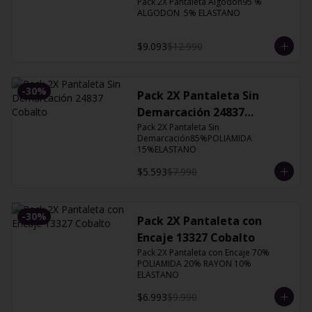
Pack 2X Pantaleta Algodón95 % 
ALGODON  5% ELASTANO
$9.093
$12.990
-
30
%
Pack 2X Pantaleta Sin
Demarcación 24837
Cobalto
Pack 2X Pantaleta Sin 
Demarcación85%POLIAMIDA 
15%ELASTANO
$5.593
$7.990
-
30
%
Pack 2X Pantaleta con
Encaje 13327 Cobalto
Pack 2X Pantaleta con Encaje 70% 
POLIAMIDA 20% RAYON 10% 
ELASTANO
$6.993
$9.990