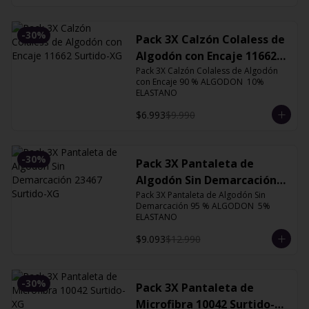
-
30
%
Pack 3X Calzón Colaless de
Algodón con Encaje 11662
Surtido-XG
Pack 3X Calzón Colaless de Algodón 
con Encaje 90 % ALGODON  10% 
ELASTANO
$6.993
$9.990
-
30
%
Pack 3X Pantaleta de
Algodón Sin Demarcación
Pack 3X Pantaleta de Algodón Sin 
23467 Surtido-XG
Demarcación 95 % ALGODON  5% 
ELASTANO
$9.093
$12.990
-
30
%
Pack 3X Pantaleta de
Microfibra 10042 Surtido-