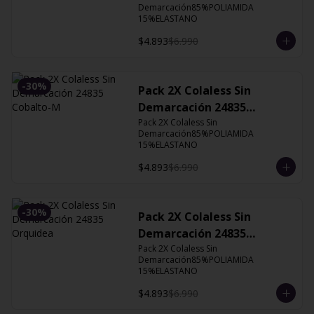
Demarcación85%POLIAMIDA 
15%ELASTANO
$4.893
$6.990
-
30
%
Pack 2X Colaless Sin
Demarcación 24835
Cobalto-M
Pack 2X Colaless Sin 
Demarcación85%POLIAMIDA 
15%ELASTANO
$4.893
$6.990
-
30
%
Pack 2X Colaless Sin
Demarcación 24835
Orquidea
Pack 2X Colaless Sin 
Demarcación85%POLIAMIDA 
15%ELASTANO
$4.893
$6.990