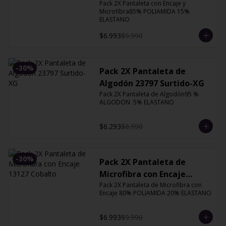
Orquidea
Pack 2X Pantaleta con Encaje y 
Microfibra85% POLIAMIDA 15% 
ELASTANO
$6.993
$9.990
-
30
%
Pack 2X Pantaleta de
Algodón 23797 Surtido-XG
Pack 2X Pantaleta de Algodón95 % 
ALGODON  5% ELASTANO
$6.293
$8.990
-
30
%
Pack 2X Pantaleta de
Microfibra con Encaje
Pack 2X Pantaleta de Microfibra con 
13127 Cobalto
Encaje 80% POLIAMIDA 20% ELASTANO
$6.993
$9.990