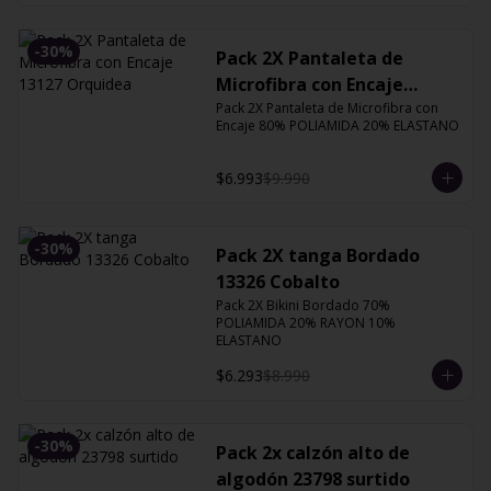
-
30
%
Pack 2X Pantaleta de
Microfibra con Encaje
Pack 2X Pantaleta de Microfibra con 
13127 Orquidea
Encaje 80% POLIAMIDA 20% ELASTANO
$6.993
$9.990
-
30
%
Pack 2X tanga Bordado
13326 Cobalto
Pack 2X Bikini Bordado 70% 
POLIAMIDA 20% RAYON 10% 
ELASTANO
$6.293
$8.990
-
30
%
Pack 2x calzón alto de
algodón 23798 surtido