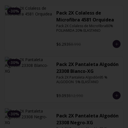
-
30
%
Pack 2X Colaless de
Microfibra 4581 Orquidea
Pack 2X Colaless de Microfibra80% 
POLIAMIDA 20% ELASTANO
$6.293
$8.990
-
30
%
Pack 2X Pantaleta Algodón
23308 Blanco-XG
Pack 2X Pantaleta Algodón95 % 
ALGODON  5% ELASTANO
$9.093
$12.990
-
30
%
Pack 2X Pantaleta Algodón
23308 Negro-XG