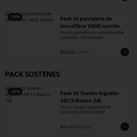
-
30
%
Pack 3x pantaleta de
microfibra 10042 surtido
Pack 3x pantaleta de microfibra 85% 
poliamida  15% elastano.
$9.093
$12.990
PACK SOSTENES
-
30
%
Pack 2X Sostén Algodón
24113 Blanco-34C
Pack 2X Sostén Algodón95 % 
ALGODON  5% ELASTANO
$10.493
$14.990