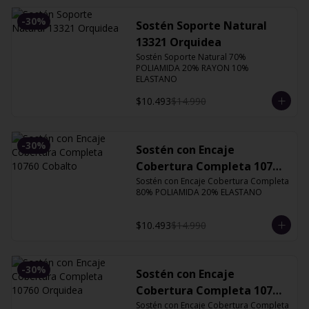
-
30
%
Sostén Soporte Natural
13321 Orquidea
Sostén Soporte Natural 70% 
POLIAMIDA 20% RAYON 10% 
ELASTANO
$10.493
$14.990
-
30
%
Sostén con Encaje
Cobertura Completa 10760
Cobalto
Sostén con Encaje Cobertura Completa 
80% POLIAMIDA 20% ELASTANO
$10.493
$14.990
-
30
%
Sostén con Encaje
Cobertura Completa 10760
Orquidea
Sostén con Encaje Cobertura Completa 