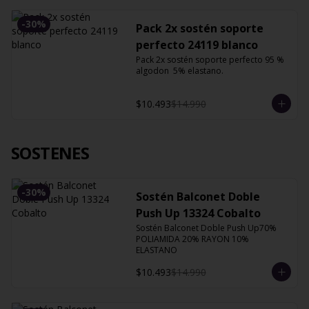
-
30
%
Pack 2x sostén soporte
perfecto 24119 blanco
Pack 2x sostén soporte perfecto 95 % 
algodon  5% elastano.
$10.493
$14.990
SOSTENES
-
30
%
Sostén Balconet Doble
Push Up 13324 Cobalto
Sostén Balconet Doble Push Up70% 
POLIAMIDA 20% RAYON 10% 
ELASTANO
$10.493
$14.990