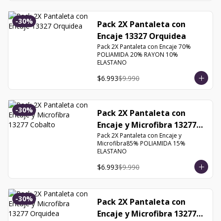
-
30
%
Pack 2X Pantaleta con
Encaje 13327 Orquidea
Pack 2X Pantaleta con Encaje 70% 
POLIAMIDA 20% RAYON 10% 
ELASTANO
$6.993
$9.990
-
30
%
Pack 2X Pantaleta con
Encaje y Microfibra 13277
Cobalto
Pack 2X Pantaleta con Encaje y 
Microfibra85% POLIAMIDA 15% 
ELASTANO
$6.993
$9.990
-
30
%
Pack 2X Pantaleta con
Encaje y Microfibra 13277