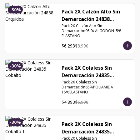
-
30
%
Pack 2X Calzón Alto Sin
Demarcación 24838
Orquidea
Pack 2X Calzón Alto Sin 
Demarcación95 % ALGODON  5% 
ELASTANO
$6.293
$8.990
-
30
%
Pack 2X Colaless Sin
Demarcación 24835
Cobalto
Pack 2X Colaless Sin 
Demarcación85%POLIAMIDA 
15%ELASTANO
$4.893
$6.990
-
30
%
Pack 2X Colaless Sin
Demarcación 24835
Cobalto-L
Pack 2X Colaless Sin 