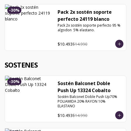
-
30
%
Pack 2x sostén soporte
perfecto 24119 blanco
Pack 2x sostén soporte perfecto 95 % 
algodon  5% elastano.
$10.493
$14.990
SOSTENES
-
30
%
Sostén Balconet Doble
Push Up 13324 Cobalto
Sostén Balconet Doble Push Up70% 
POLIAMIDA 20% RAYON 10% 
ELASTANO
$10.493
$14.990