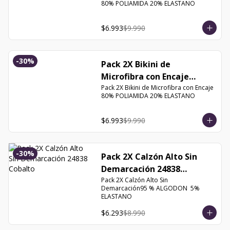
80% POLIAMIDA 20% ELASTANO
$6.993
$9.990
-
30
%
Pack 2X Bikini de
Microfibra con Encaje
13126 Orquidea
Pack 2X Bikini de Microfibra con Encaje 
80% POLIAMIDA 20% ELASTANO
$6.993
$9.990
-
30
%
Pack 2X Calzón Alto Sin
Demarcación 24838
Cobalto
Pack 2X Calzón Alto Sin 
Demarcación95 % ALGODON  5% 
ELASTANO
$6.293
$8.990