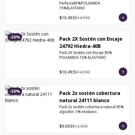
Perfecta85%POLIAMIDA 
15%ELASTANO
$10.493
$14.990
-
30
%
Pack 2X Sostén con Encaje
24792 Hiedra-40B
Pack 2X Sostén con Encaje 85% 
POLIAMIDA 15% ELASTANO
$10.493
$14.990
-
30
%
Pack 2x sostén cobertura
natural 24111 blanco
Pack 2x sostén cobertura natural 95% 
algodón  5% elastano.
$9.093
$12.990