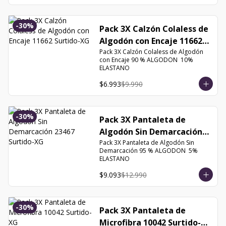
-
30
%
Pack 3X Calzón Colaless de
Algodón con Encaje 11662
Surtido-XG
Pack 3X Calzón Colaless de Algodón 
con Encaje 90 % ALGODON  10% 
ELASTANO
$6.993
$9.990
-
30
%
Pack 3X Pantaleta de
Algodón Sin Demarcación
Pack 3X Pantaleta de Algodón Sin 
23467 Surtido-XG
Demarcación 95 % ALGODON  5% 
ELASTANO
$9.093
$12.990
-
30
%
Pack 3X Pantaleta de
Microfibra 10042 Surtido-