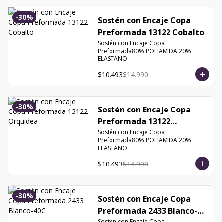
-
30
%
Sostén con Encaje Copa
Preformada 13122 Cobalto
Sostén con Encaje Copa 
Preformada80% POLIAMIDA 20% 
ELASTANO
$10.493
$14.990
-
30
%
Sostén con Encaje Copa
Preformada 13122
Orquidea
Sostén con Encaje Copa 
Preformada80% POLIAMIDA 20% 
ELASTANO
$10.493
$14.990
-
30
%
Sostén con Encaje Copa
Preformada 2433 Blanco-
Sostén con Encaje Copa 