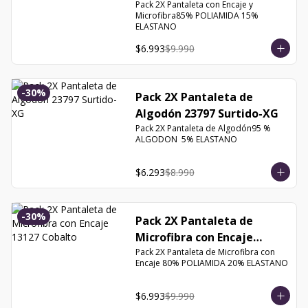
Orquidea
Pack 2X Pantaleta con Encaje y 
Microfibra85% POLIAMIDA 15% 
ELASTANO
$6.993
$9.990
-
30
%
Pack 2X Pantaleta de
Algodón 23797 Surtido-XG
Pack 2X Pantaleta de Algodón95 % 
ALGODON  5% ELASTANO
$6.293
$8.990
-
30
%
Pack 2X Pantaleta de
Microfibra con Encaje
Pack 2X Pantaleta de Microfibra con 
13127 Cobalto
Encaje 80% POLIAMIDA 20% ELASTANO
$6.993
$9.990