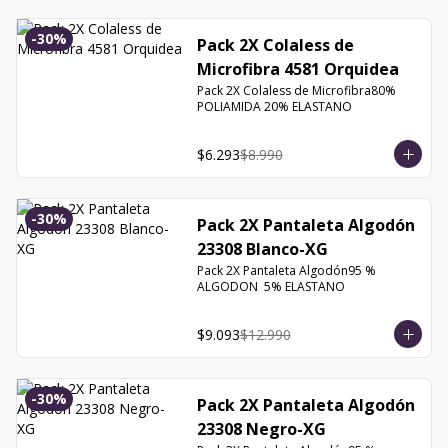
-
30
%
Pack 2X Colaless de
Microfibra 4581 Orquidea
Pack 2X Colaless de Microfibra80% 
POLIAMIDA 20% ELASTANO
$6.293
$8.990
-
30
%
Pack 2X Pantaleta Algodón
23308 Blanco-XG
Pack 2X Pantaleta Algodón95 % 
ALGODON  5% ELASTANO
$9.093
$12.990
-
30
%
Pack 2X Pantaleta Algodón
23308 Negro-XG