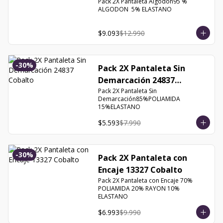
Pack 2X Pantaleta Algodón95 % 
ALGODON  5% ELASTANO
$9.093
$12.990
-
30
%
Pack 2X Pantaleta Sin
Demarcación 24837
Cobalto
Pack 2X Pantaleta Sin 
Demarcación85%POLIAMIDA 
15%ELASTANO
$5.593
$7.990
-
30
%
Pack 2X Pantaleta con
Encaje 13327 Cobalto
Pack 2X Pantaleta con Encaje 70% 
POLIAMIDA 20% RAYON 10% 
ELASTANO
$6.993
$9.990