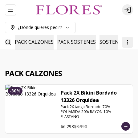
Abrir menu de navegación
Logi
¿Dónde quieres pedir?
PACK CALZONES
PACK SOSTENES
SOSTENES
CAL
PACK CALZONES
-
30
%
Pack 2X Bikini Bordado
13326 Orquidea
Pack 2X tanga Bordado 70% 
POLIAMIDA 20% RAYON 10% 
ELASTANO
$6.293
$8.990