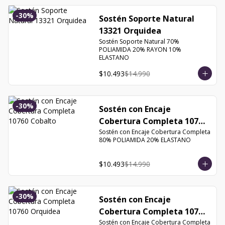
-
30
%
Sostén Soporte Natural
13321 Orquidea
Sostén Soporte Natural 70% 
POLIAMIDA 20% RAYON 10% 
ELASTANO
$10.493
$14.990
-
30
%
Sostén con Encaje
Cobertura Completa 10760
Cobalto
Sostén con Encaje Cobertura Completa 
80% POLIAMIDA 20% ELASTANO
$10.493
$14.990
-
30
%
Sostén con Encaje
Cobertura Completa 10760
Orquidea
Sostén con Encaje Cobertura Completa 