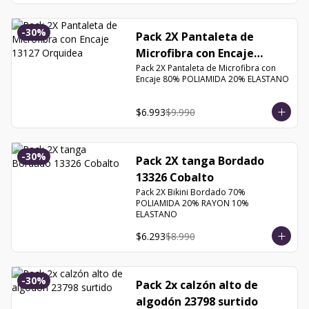
-
30
%
Pack 2X Pantaleta de
Microfibra con Encaje
Pack 2X Pantaleta de Microfibra con 
13127 Orquidea
Encaje 80% POLIAMIDA 20% ELASTANO
$6.993
$9.990
-
30
%
Pack 2X tanga Bordado
13326 Cobalto
Pack 2X Bikini Bordado 70% 
POLIAMIDA 20% RAYON 10% 
ELASTANO
$6.293
$8.990
-
30
%
Pack 2x calzón alto de
algodón 23798 surtido