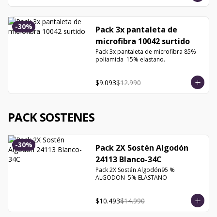
-
30
%
Pack 3x pantaleta de
microfibra 10042 surtido
Pack 3x pantaleta de microfibra 85% 
poliamida  15% elastano.
$9.093
$12.990
PACK SOSTENES
-
30
%
Pack 2X Sostén Algodón
24113 Blanco-34C
Pack 2X Sostén Algodón95 % 
ALGODON  5% ELASTANO
$10.493
$14.990