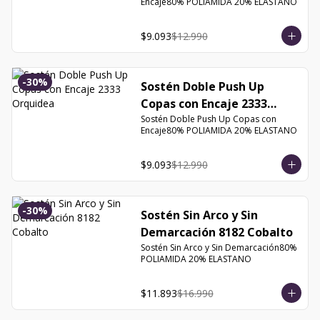
Encaje80% POLIAMIDA 20% ELASTANO
$9.093
$12.990
-
30
%
Sostén Doble Push Up
Copas con Encaje 2333
Orquidea
Sostén Doble Push Up Copas con 
Encaje80% POLIAMIDA 20% ELASTANO
$9.093
$12.990
-
30
%
Sostén Sin Arco y Sin
Demarcación 8182 Cobalto
Sostén Sin Arco y Sin Demarcación80% 
POLIAMIDA 20% ELASTANO
$11.893
$16.990