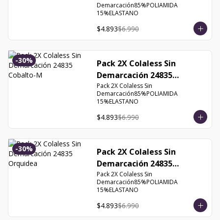
Demarcación85%POLIAMIDA 
15%ELASTANO
$4.893
$6.990
-
30
%
Pack 2X Colaless Sin
Demarcación 24835
Cobalto-M
Pack 2X Colaless Sin 
Demarcación85%POLIAMIDA 
15%ELASTANO
$4.893
$6.990
-
30
%
Pack 2X Colaless Sin
Demarcación 24835
Orquidea
Pack 2X Colaless Sin 
Demarcación85%POLIAMIDA 
15%ELASTANO
$4.893
$6.990