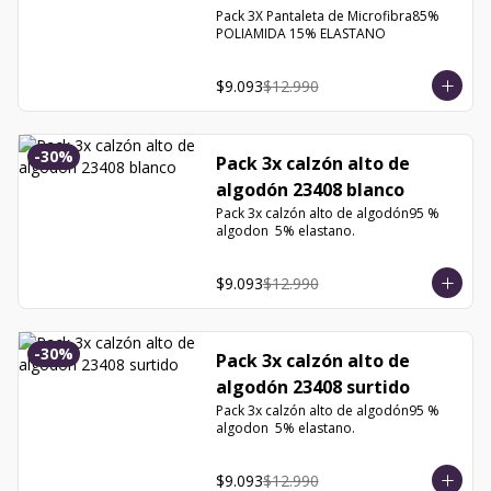
XG
Pack 3X Pantaleta de Microfibra85% 
POLIAMIDA 15% ELASTANO
$9.093
$12.990
-
30
%
Pack 3x calzón alto de
algodón 23408 blanco
Pack 3x calzón alto de algodón95 % 
algodon  5% elastano.
$9.093
$12.990
-
30
%
Pack 3x calzón alto de
algodón 23408 surtido
Pack 3x calzón alto de algodón95 % 
algodon  5% elastano.
$9.093
$12.990