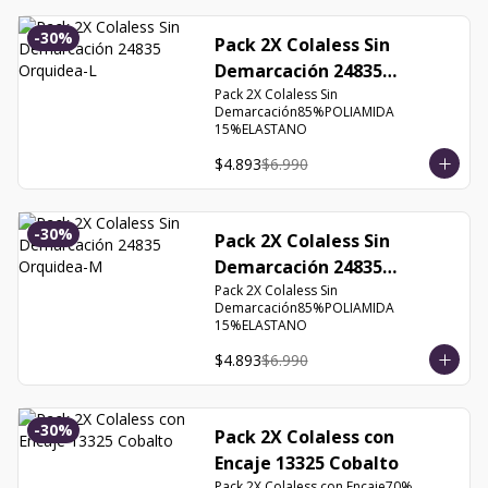
-
30
%
Pack 2X Colaless Sin
Demarcación 24835
Orquidea-L
Pack 2X Colaless Sin 
Demarcación85%POLIAMIDA 
15%ELASTANO
$4.893
$6.990
-
30
%
Pack 2X Colaless Sin
Demarcación 24835
Orquidea-M
Pack 2X Colaless Sin 
Demarcación85%POLIAMIDA 
15%ELASTANO
$4.893
$6.990
-
30
%
Pack 2X Colaless con
Encaje 13325 Cobalto
Pack 2X Colaless con Encaje70% 