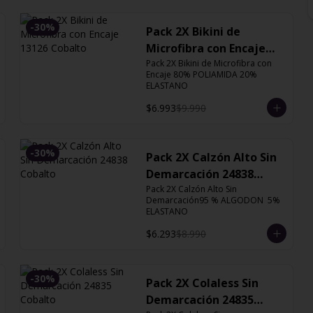
-
30
%
Pack 2X Bikini de
Microfibra con Encaje
13126 Cobalto
Pack 2X Bikini de Microfibra con 
Encaje 80% POLIAMIDA 20% 
ELASTANO
$6.993
$9.990
-
30
%
Pack 2X Calzón Alto Sin
Demarcación 24838
Cobalto
Pack 2X Calzón Alto Sin 
Demarcación95 % ALGODON  5% 
ELASTANO
$6.293
$8.990
-
30
%
Pack 2X Colaless Sin
Demarcación 24835