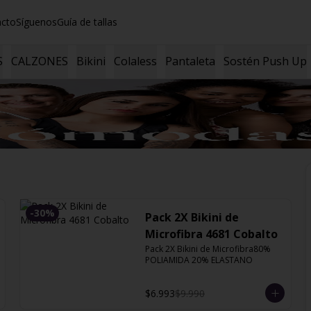
acto
Síguenos
Guía de tallas
S
CALZONES
Bikini
Colaless
Pantaleta
Sostén Push Up
-
30
%
Pack 2X Bikini de
Microfibra 4681 Cobalto
Pack 2X Bikini de Microfibra80% 
POLIAMIDA 20% ELASTANO
$6.993
$9.990