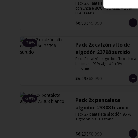
Pack 2X Pantaleta de Microfibra 
13127 Orquidea
con Encaje 80% POLIAMIDA 20% 
ELASTANO
$6.993
$9.990
-
30
%
Pack 2x calzón alto de
algodón 23798 surtido
Pack 2x calzón algodón. Tiro alto a 
la cintura 95% algodón 5% 
elastano.
$6.293
$8.990
-
30
%
Pack 2x pantaleta
algodón 23308 blanco
Pack 2x pantaleta algodón 95 % 
algodon  5% elastano.
$6.293
$8.990