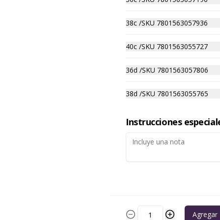
38c /SKU 7801563057936
-
30
%
Pack 2X Pantaleta con
Encaje y Microfibra
40c /SKU 7801563055727
Pack 2X Pantaleta con Encaje y 
13277 Orquidea
Microfibra85% POLIAMIDA 15% 
ELASTANO
36d /SKU 7801563057806
$6.993
$9.990
38d /SKU 7801563055765
-
30
%
Pack 2X Pantaleta de
Instrucciones especial
Microfibra con Encaje
Pack 2X Pantaleta de Microfibra 
13127 Cobalto
con Encaje 80% POLIAMIDA 20% 
ELASTANO
$6.993
$9.990
-
30
%
Pack 2X tanga Bordado
13326 Cobalto
Agregar