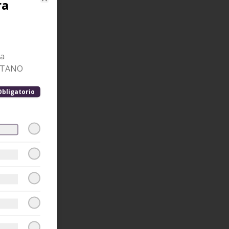
ra
Close
ta
STANO
Obligatorio