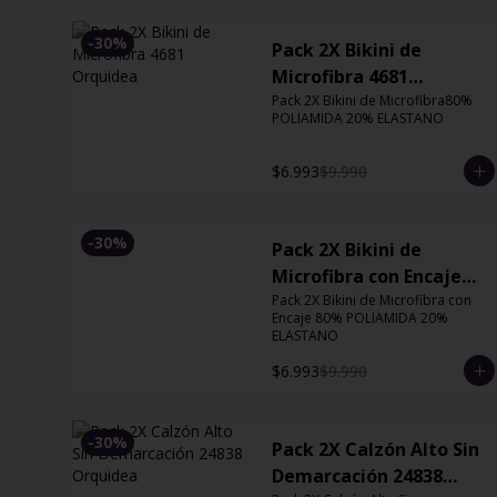
-
30
%
Pack 2X Bikini de
Microfibra 4681
Orquidea
Pack 2X Bikini de Microfibra80% 
POLIAMIDA 20% ELASTANO
$6.993
$9.990
-
30
%
Pack 2X Bikini de
Microfibra con Encaje
13126 Orquidea
Pack 2X Bikini de Microfibra con 
Encaje 80% POLIAMIDA 20% 
ELASTANO
$6.993
$9.990
-
30
%
Pack 2X Calzón Alto Sin
Demarcación 24838