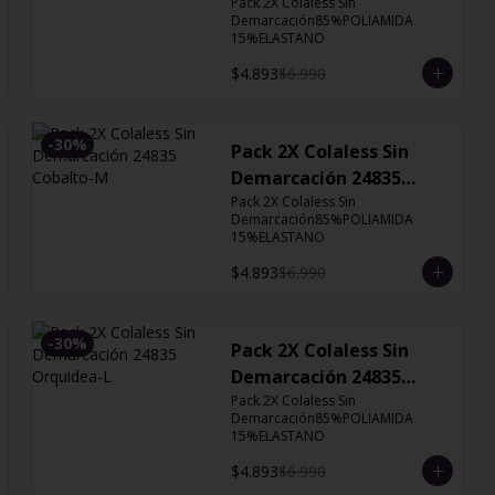
Cobalto
Pack 2X Colaless Sin 
Demarcación85%POLIAMIDA 
15%ELASTANO
$4.893
$6.990
-
30
%
Pack 2X Colaless Sin
Demarcación 24835
Cobalto-M
Pack 2X Colaless Sin 
Demarcación85%POLIAMIDA 
15%ELASTANO
$4.893
$6.990
-
30
%
Pack 2X Colaless Sin
Demarcación 24835
Orquidea-L
Pack 2X Colaless Sin 
Demarcación85%POLIAMIDA 
15%ELASTANO
$4.893
$6.990