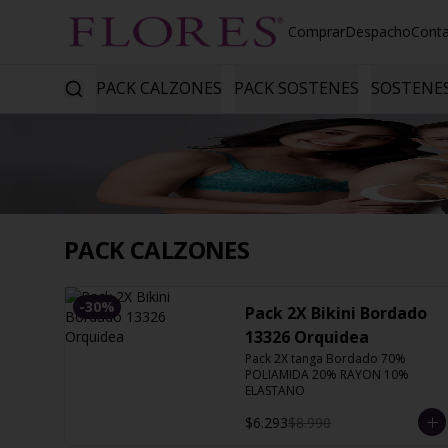
Comprar
Despacho
Cont
PACK CALZONES
PACK SOSTENES
SOSTENE
PACK CALZONES
-
30
%
Pack 2X Bikini Bordado
13326 Orquidea
Pack 2X tanga Bordado 70% 
POLIAMIDA 20% RAYON 10% 
ELASTANO
$6.293
$8.990