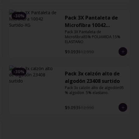
-
30
%
Pack 3X Pantaleta de
Microfibra 10042
Surtido-XG
Pack 3X Pantaleta de 
Microfibra85% POLIAMIDA 15% 
ELASTANO
$9.093
$12.990
-
30
%
Pack 3x calzón alto de
algodón 23408 surtido
Pack 3x calzón alto de algodón95 
% algodon  5% elastano.
$9.093
$12.990