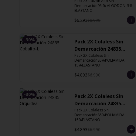
Orquidea
Pack 2X Calzón Alto Sin 
Demarcación95 % ALGODON  5% 
ELASTANO
$6.293
$8.990
-
30
%
Pack 2X Colaless Sin
Demarcación 24835
Cobalto-L
Pack 2X Colaless Sin 
Demarcación85%POLIAMIDA 
15%ELASTANO
$4.893
$6.990
-
30
%
Pack 2X Colaless Sin
Demarcación 24835
Orquidea
Pack 2X Colaless Sin 
Demarcación85%POLIAMIDA 
15%ELASTANO
$4.893
$6.990