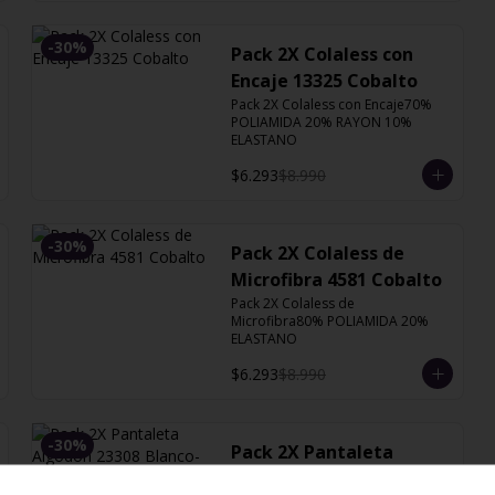
-
30
%
Pack 2X Colaless con
Encaje 13325 Cobalto
Pack 2X Colaless con Encaje70% 
POLIAMIDA 20% RAYON 10% 
ELASTANO
$6.293
$8.990
-
30
%
Pack 2X Colaless de
Microfibra 4581 Cobalto
Pack 2X Colaless de 
Microfibra80% POLIAMIDA 20% 
ELASTANO
$6.293
$8.990
-
30
%
Pack 2X Pantaleta
Algodón 23308 Blanco-