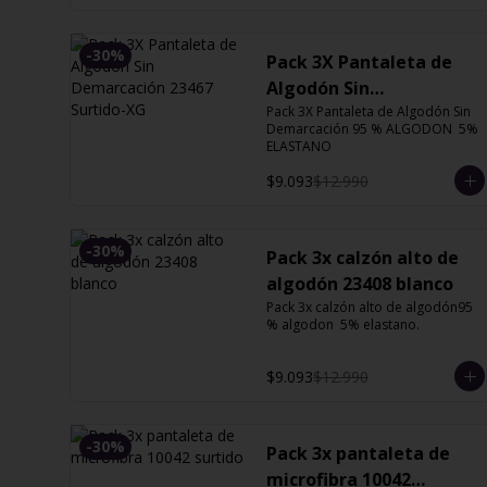
-
30
%
Pack 3X Pantaleta de
Algodón Sin
Demarcación 23467
Pack 3X Pantaleta de Algodón Sin 
Demarcación 95 % ALGODON  5% 
Surtido-XG
ELASTANO
$9.093
$12.990
-
30
%
Pack 3x calzón alto de
algodón 23408 blanco
Pack 3x calzón alto de algodón95 
% algodon  5% elastano.
$9.093
$12.990
-
30
%
Pack 3x pantaleta de
microfibra 10042