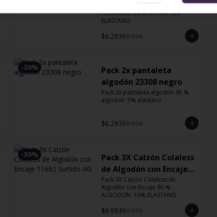
Pack 2X Bikini Bordado 70% 
POLIAMIDA 20% RAYON 10% 
ELASTANO
$6.293
$8.990
-
30
%
Pack 2x pantaleta
algodón 23308 negro
Pack 2x pantaleta algodón 95 % 
algodon  5% elastano.
$6.293
$8.990
-
30
%
Pack 3X Calzón Colaless
de Algodón con Encaje
Pack 3X Calzón Colaless de 
11662 Surtido-XG
Algodón con Encaje 90 % 
ALGODON  10% ELASTANO
$6.993
$9.990