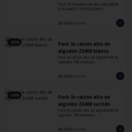
XG
Pack 3X Pantaleta de Microfibra85% 
POLIAMIDA 15% ELASTANO
$9.093
$12.990
-
30
%
Pack 3x calzón alto de
algodón 23408 blanco
Pack 3x calzón alto de algodón95 % 
algodon  5% elastano.
$9.093
$12.990
-
30
%
Pack 3x calzón alto de
algodón 23408 surtido
Pack 3x calzón alto de algodón95 % 
algodon  5% elastano.
$9.093
$12.990