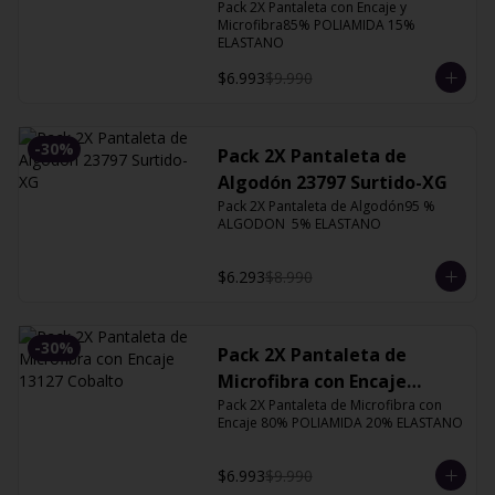
Orquidea
Pack 2X Pantaleta con Encaje y 
Microfibra85% POLIAMIDA 15% 
ELASTANO
$6.993
$9.990
-
30
%
Pack 2X Pantaleta de
Algodón 23797 Surtido-XG
Pack 2X Pantaleta de Algodón95 % 
ALGODON  5% ELASTANO
$6.293
$8.990
-
30
%
Pack 2X Pantaleta de
Microfibra con Encaje
Pack 2X Pantaleta de Microfibra con 
13127 Cobalto
Encaje 80% POLIAMIDA 20% ELASTANO
$6.993
$9.990