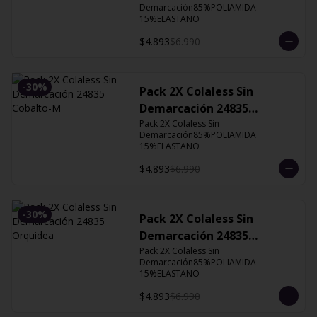
Demarcación85%POLIAMIDA 
15%ELASTANO
$4.893
$6.990
-
30
%
Pack 2X Colaless Sin
Demarcación 24835
Cobalto-M
Pack 2X Colaless Sin 
Demarcación85%POLIAMIDA 
15%ELASTANO
$4.893
$6.990
-
30
%
Pack 2X Colaless Sin
Demarcación 24835
Orquidea
Pack 2X Colaless Sin 
Demarcación85%POLIAMIDA 
15%ELASTANO
$4.893
$6.990