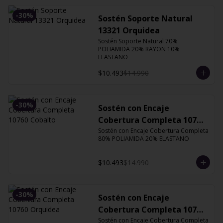
-
30
%
Sostén Soporte Natural
13321 Orquidea
Sostén Soporte Natural 70% 
POLIAMIDA 20% RAYON 10% 
ELASTANO
$10.493
$14.990
-
30
%
Sostén con Encaje
Cobertura Completa 10760
Cobalto
Sostén con Encaje Cobertura Completa 
80% POLIAMIDA 20% ELASTANO
$10.493
$14.990
-
30
%
Sostén con Encaje
Cobertura Completa 10760
Orquidea
Sostén con Encaje Cobertura Completa 