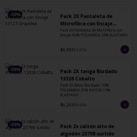
-
30
%
Pack 2X Pantaleta de
Microfibra con Encaje
Pack 2X Pantaleta de Microfibra con 
13127 Orquidea
Encaje 80% POLIAMIDA 20% ELASTANO
$6.993
$9.990
-
30
%
Pack 2X tanga Bordado
13326 Cobalto
Pack 2X Bikini Bordado 70% 
POLIAMIDA 20% RAYON 10% 
ELASTANO
$6.293
$8.990
-
30
%
Pack 2x calzón alto de
algodón 23798 surtido