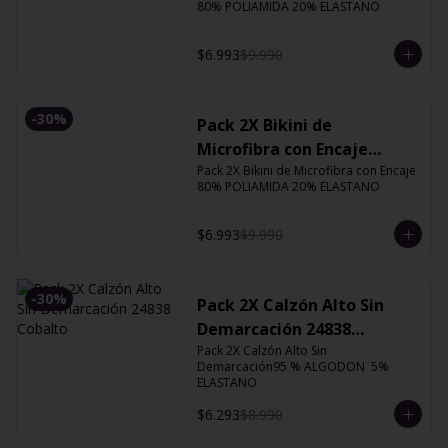
80% POLIAMIDA 20% ELASTANO
$6.993
$9.990
-
30
%
Pack 2X Bikini de
Microfibra con Encaje
13126 Orquidea
Pack 2X Bikini de Microfibra con Encaje 
80% POLIAMIDA 20% ELASTANO
$6.993
$9.990
-
30
%
Pack 2X Calzón Alto Sin
Demarcación 24838
Cobalto
Pack 2X Calzón Alto Sin 
Demarcación95 % ALGODON  5% 
ELASTANO
$6.293
$8.990