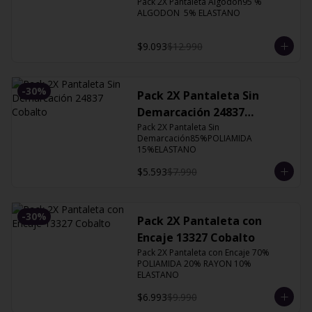
Pack 2X Pantaleta Algodón95 % 
ALGODON  5% ELASTANO
$9.093
$12.990
-
30
%
Pack 2X Pantaleta Sin
Demarcación 24837
Cobalto
Pack 2X Pantaleta Sin 
Demarcación85%POLIAMIDA 
15%ELASTANO
$5.593
$7.990
-
30
%
Pack 2X Pantaleta con
Encaje 13327 Cobalto
Pack 2X Pantaleta con Encaje 70% 
POLIAMIDA 20% RAYON 10% 
ELASTANO
$6.993
$9.990