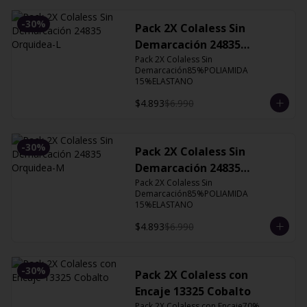
-
30
%
Pack 2X Colaless Sin
Demarcación 24835
Orquidea-L
Pack 2X Colaless Sin 
Demarcación85%POLIAMIDA 
15%ELASTANO
$4.893
$6.990
-
30
%
Pack 2X Colaless Sin
Demarcación 24835
Orquidea-M
Pack 2X Colaless Sin 
Demarcación85%POLIAMIDA 
15%ELASTANO
$4.893
$6.990
-
30
%
Pack 2X Colaless con
Encaje 13325 Cobalto
Pack 2X Colaless con Encaje70% 