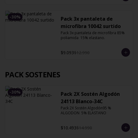
-
30
%
Pack 3x pantaleta de
microfibra 10042 surtido
Pack 3x pantaleta de microfibra 85% 
poliamida  15% elastano.
$9.093
$12.990
PACK SOSTENES
-
30
%
Pack 2X Sostén Algodón
24113 Blanco-34C
Pack 2X Sostén Algodón95 % 
ALGODON  5% ELASTANO
$10.493
$14.990