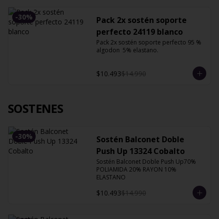
-
30
%
Pack 2x sostén soporte
perfecto 24119 blanco
Pack 2x sostén soporte perfecto 95 % 
algodon  5% elastano.
$10.493
$14.990
SOSTENES
-
30
%
Sostén Balconet Doble
Push Up 13324 Cobalto
Sostén Balconet Doble Push Up70% 
POLIAMIDA 20% RAYON 10% 
ELASTANO
$10.493
$14.990