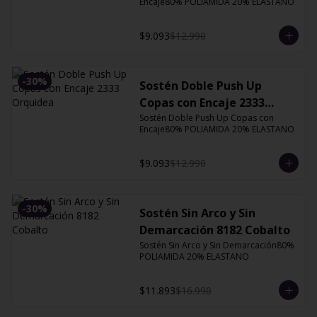
Encaje80% POLIAMIDA 20% ELASTANO
$9.093
$12.990
-
30
%
Sostén Doble Push Up
Copas con Encaje 2333
Orquidea
Sostén Doble Push Up Copas con 
Encaje80% POLIAMIDA 20% ELASTANO
$9.093
$12.990
-
30
%
Sostén Sin Arco y Sin
Demarcación 8182 Cobalto
Sostén Sin Arco y Sin Demarcación80% 
POLIAMIDA 20% ELASTANO
$11.893
$16.990