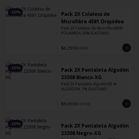
-
30
%
Pack 2X Colaless de
Microfibra 4581 Orquidea
Pack 2X Colaless de Microfibra80% 
POLIAMIDA 20% ELASTANO
$6.293
$8.990
-
30
%
Pack 2X Pantaleta Algodón
23308 Blanco-XG
Pack 2X Pantaleta Algodón95 % 
ALGODON  5% ELASTANO
$9.093
$12.990
-
30
%
Pack 2X Pantaleta Algodón
23308 Negro-XG