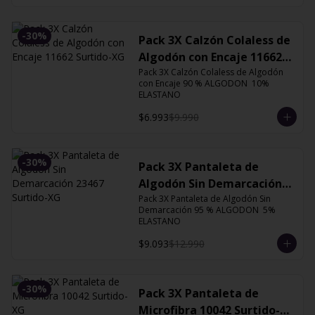
-
30
%
Pack 3X Calzón Colaless de
Algodón con Encaje 11662
Surtido-XG
Pack 3X Calzón Colaless de Algodón 
con Encaje 90 % ALGODON  10% 
ELASTANO
$6.993
$9.990
-
30
%
Pack 3X Pantaleta de
Algodón Sin Demarcación
Pack 3X Pantaleta de Algodón Sin 
23467 Surtido-XG
Demarcación 95 % ALGODON  5% 
ELASTANO
$9.093
$12.990
-
30
%
Pack 3X Pantaleta de
Microfibra 10042 Surtido-