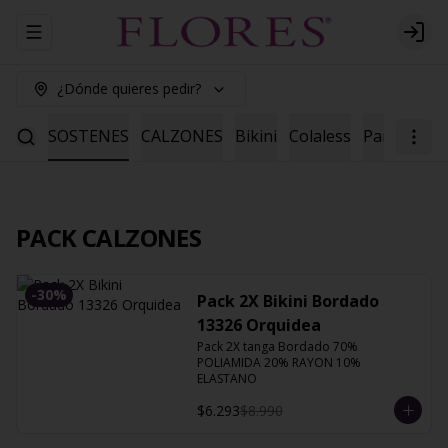
Abrir menu de navegación
Logi
¿Dónde quieres pedir?
ENES
SOSTENES
CALZONES
Bikini
Colaless
Pantaleta
PACK CALZONES
-
30
%
Pack 2X Bikini Bordado
13326 Orquidea
Pack 2X tanga Bordado 70% 
POLIAMIDA 20% RAYON 10% 
ELASTANO
$6.293
$8.990