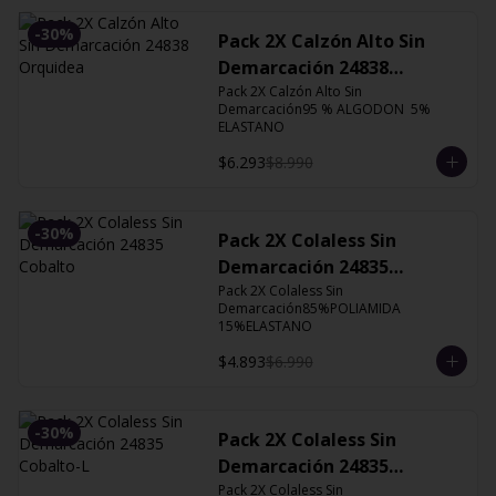
-
30
%
Pack 2X Calzón Alto Sin
Demarcación 24838
Orquidea
Pack 2X Calzón Alto Sin 
Demarcación95 % ALGODON  5% 
ELASTANO
$6.293
$8.990
-
30
%
Pack 2X Colaless Sin
Demarcación 24835
Cobalto
Pack 2X Colaless Sin 
Demarcación85%POLIAMIDA 
15%ELASTANO
$4.893
$6.990
-
30
%
Pack 2X Colaless Sin
Demarcación 24835
Cobalto-L
Pack 2X Colaless Sin 