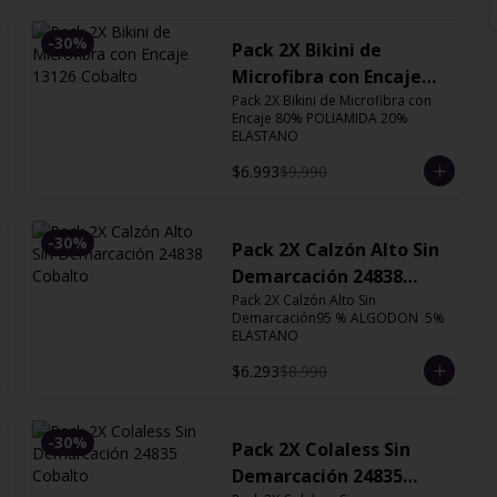
-
30
%
Pack 2X Bikini de
Microfibra con Encaje
13126 Cobalto
Pack 2X Bikini de Microfibra con 
Encaje 80% POLIAMIDA 20% 
ELASTANO
$6.993
$9.990
-
30
%
Pack 2X Calzón Alto Sin
Demarcación 24838
Cobalto
Pack 2X Calzón Alto Sin 
Demarcación95 % ALGODON  5% 
ELASTANO
$6.293
$8.990
-
30
%
Pack 2X Colaless Sin
Demarcación 24835