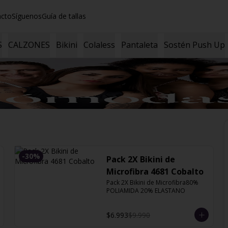
acto
Síguenos
Guía de tallas
S
CALZONES
Bikini
Colaless
Pantaleta
Sostén Push Up
-
30
%
Pack 2X Bikini de
Microfibra 4681 Cobalto
Pack 2X Bikini de Microfibra80% 
POLIAMIDA 20% ELASTANO
$6.993
$9.990