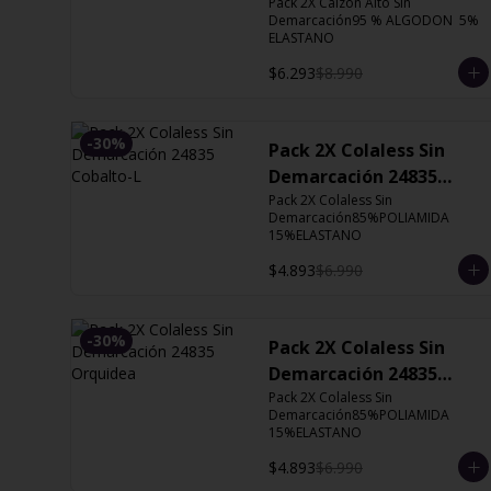
Orquidea
Pack 2X Calzón Alto Sin 
Demarcación95 % ALGODON  5% 
ELASTANO
$6.293
$8.990
-
30
%
Pack 2X Colaless Sin
Demarcación 24835
Cobalto-L
Pack 2X Colaless Sin 
Demarcación85%POLIAMIDA 
15%ELASTANO
$4.893
$6.990
-
30
%
Pack 2X Colaless Sin
Demarcación 24835
Orquidea
Pack 2X Colaless Sin 
Demarcación85%POLIAMIDA 
15%ELASTANO
$4.893
$6.990