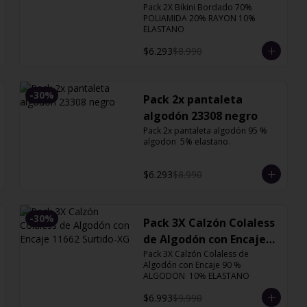
Pack 2X Bikini Bordado 70% 
POLIAMIDA 20% RAYON 10% 
ELASTANO
$6.293
$8.990
-
30
%
Pack 2x pantaleta
algodón 23308 negro
Pack 2x pantaleta algodón 95 % 
algodon  5% elastano.
$6.293
$8.990
-
30
%
Pack 3X Calzón Colaless
de Algodón con Encaje
Pack 3X Calzón Colaless de 
11662 Surtido-XG
Algodón con Encaje 90 % 
ALGODON  10% ELASTANO
$6.993
$9.990