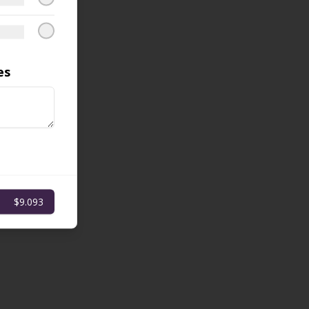
es
$9.093