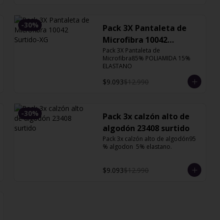
-
30
%
Pack 3X Pantaleta de
Microfibra 10042
Surtido-XG
Pack 3X Pantaleta de 
Microfibra85% POLIAMIDA 15% 
ELASTANO
$9.093
$12.990
-
30
%
Pack 3x calzón alto de
algodón 23408 surtido
Pack 3x calzón alto de algodón95 
% algodon  5% elastano.
$9.093
$12.990