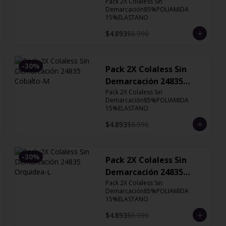
Cobalto
Pack 2X Colaless Sin 
Demarcación85%POLIAMIDA 
15%ELASTANO
$4.893
$6.990
-
30
%
Pack 2X Colaless Sin
Demarcación 24835
Cobalto-M
Pack 2X Colaless Sin 
Demarcación85%POLIAMIDA 
15%ELASTANO
$4.893
$6.990
-
30
%
Pack 2X Colaless Sin
Demarcación 24835
Orquidea-L
Pack 2X Colaless Sin 
Demarcación85%POLIAMIDA 
15%ELASTANO
$4.893
$6.990