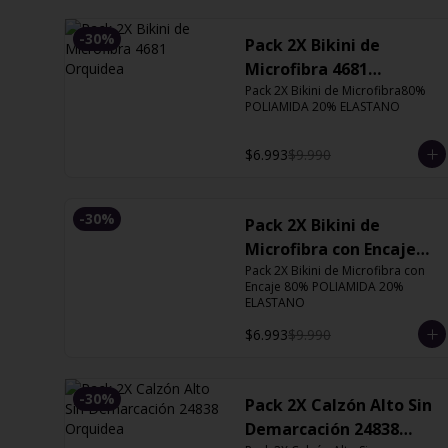
-
30
%
Pack 2X Bikini de
Microfibra 4681
Orquidea
Pack 2X Bikini de Microfibra80% 
POLIAMIDA 20% ELASTANO
$6.993
$9.990
-
30
%
Pack 2X Bikini de
Microfibra con Encaje
13126 Orquidea
Pack 2X Bikini de Microfibra con 
Encaje 80% POLIAMIDA 20% 
ELASTANO
$6.993
$9.990
-
30
%
Pack 2X Calzón Alto Sin
Demarcación 24838