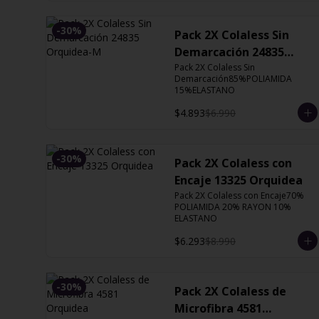
-
30
%
Pack 2X Colaless Sin
Demarcación 24835
Orquidea-M
Pack 2X Colaless Sin 
Demarcación85%POLIAMIDA 
15%ELASTANO
$4.893
$6.990
-
30
%
Pack 2X Colaless con
Encaje 13325 Orquidea
Pack 2X Colaless con Encaje70% 
POLIAMIDA 20% RAYON 10% 
ELASTANO
$6.293
$8.990
-
30
%
Pack 2X Colaless de
Microfibra 4581