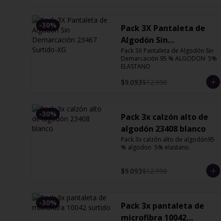
-
30
%
Pack 3X Pantaleta de
Algodón Sin
Demarcación 23467
Pack 3X Pantaleta de Algodón Sin 
Demarcación 95 % ALGODON  5% 
Surtido-XG
ELASTANO
$9.093
$12.990
-
30
%
Pack 3x calzón alto de
algodón 23408 blanco
Pack 3x calzón alto de algodón95 
% algodon  5% elastano.
$9.093
$12.990
-
30
%
Pack 3x pantaleta de
microfibra 10042