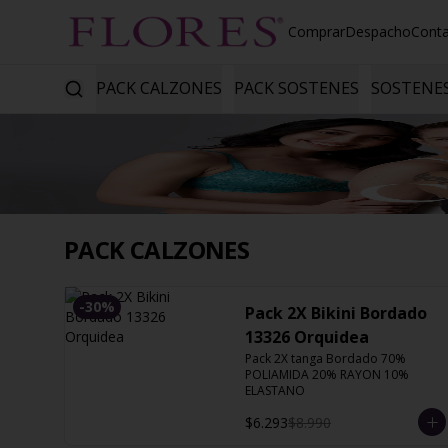
Comprar
Despacho
Cont
PACK CALZONES
PACK SOSTENES
SOSTENE
PACK CALZONES
-
30
%
Pack 2X Bikini Bordado
13326 Orquidea
Pack 2X tanga Bordado 70% 
POLIAMIDA 20% RAYON 10% 
ELASTANO
$6.293
$8.990