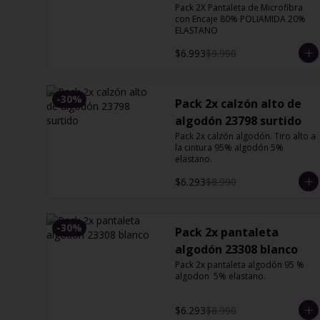
Pack 2X Pantaleta de Microfibra 
13127 Orquidea
con Encaje 80% POLIAMIDA 20% 
ELASTANO
$6.993
$9.990
-
30
%
Pack 2x calzón alto de
algodón 23798 surtido
Pack 2x calzón algodón. Tiro alto a 
la cintura 95% algodón 5% 
elastano.
$6.293
$8.990
-
30
%
Pack 2x pantaleta
algodón 23308 blanco
Pack 2x pantaleta algodón 95 % 
algodon  5% elastano.
$6.293
$8.990