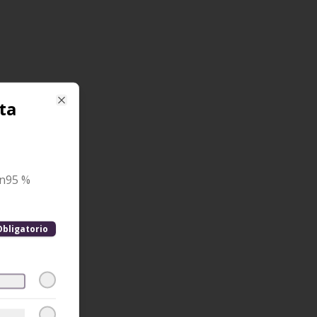
ta
Close
ón95 %
Obligatorio