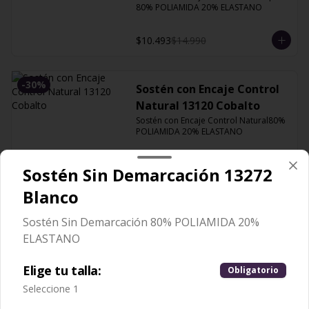
80% POLIAMIDA 20% ELASTANO
$10.493
$14.990
-
30
%
Sostén con Encaje Control
Natural 13120 Cobalto
Sostén con Encaje Control Natural80% 
POLIAMIDA 20% ELASTANO
$10.493
$14.990
Sostén Sin Demarcación 13272
Blanco
-
30
%
Sostén con Encaje Control
Sostén Sin Demarcación 80% POLIAMIDA 20%
Natural 13120 Orquidea
ELASTANO
Sostén con Encaje Control Natural80% 
POLIAMIDA 20% ELASTANO
Elige tu talla:
Obligatorio
Seleccione 1
$10.493
$14.990