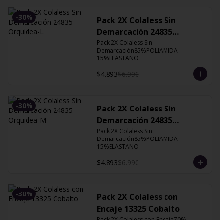
-
30
%
Pack 2X Colaless Sin
Demarcación 24835
Orquidea-L
Pack 2X Colaless Sin 
Demarcación85%POLIAMIDA 
15%ELASTANO
$4.893
$6.990
-
30
%
Pack 2X Colaless Sin
Demarcación 24835
Orquidea-M
Pack 2X Colaless Sin 
Demarcación85%POLIAMIDA 
15%ELASTANO
$4.893
$6.990
-
30
%
Pack 2X Colaless con
Encaje 13325 Cobalto
Pack 2X Colaless con Encaje70% 