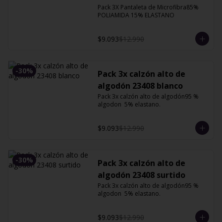
XG
Pack 3X Pantaleta de Microfibra85% 
POLIAMIDA 15% ELASTANO
$9.093
$12.990
-
30
%
Pack 3x calzón alto de
algodón 23408 blanco
Pack 3x calzón alto de algodón95 % 
algodon  5% elastano.
$9.093
$12.990
-
30
%
Pack 3x calzón alto de
algodón 23408 surtido
Pack 3x calzón alto de algodón95 % 
algodon  5% elastano.
$9.093
$12.990