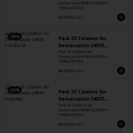
Demarcación85%POLIAMIDA 
15%ELASTANO
$4.893
$6.990
-
30
%
Pack 2X Colaless Sin
Demarcación 24835
Cobalto-M
Pack 2X Colaless Sin 
Demarcación85%POLIAMIDA 
15%ELASTANO
$4.893
$6.990
-
30
%
Pack 2X Colaless Sin
Demarcación 24835
Orquidea
Pack 2X Colaless Sin 
Demarcación85%POLIAMIDA 
15%ELASTANO
$4.893
$6.990