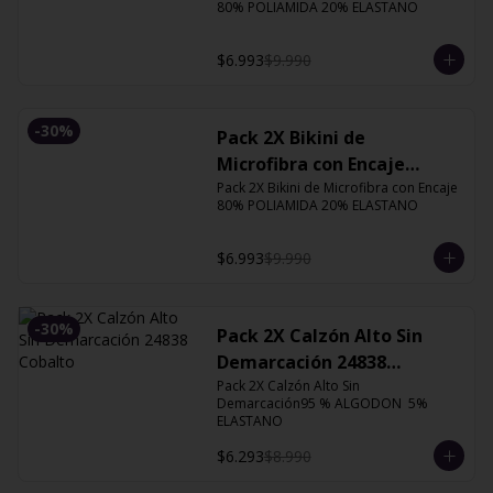
80% POLIAMIDA 20% ELASTANO
$6.993
$9.990
-
30
%
Pack 2X Bikini de
Microfibra con Encaje
13126 Orquidea
Pack 2X Bikini de Microfibra con Encaje 
80% POLIAMIDA 20% ELASTANO
$6.993
$9.990
-
30
%
Pack 2X Calzón Alto Sin
Demarcación 24838
Cobalto
Pack 2X Calzón Alto Sin 
Demarcación95 % ALGODON  5% 
ELASTANO
$6.293
$8.990