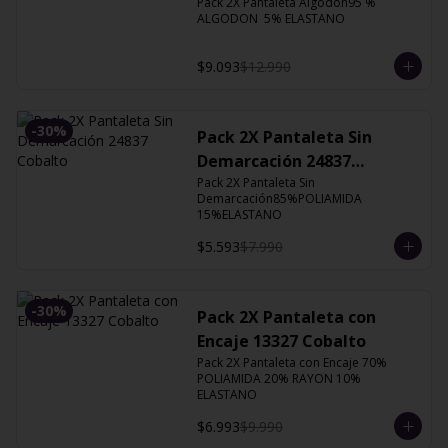
Pack 2X Pantaleta Algodón95 % 
ALGODON  5% ELASTANO
$9.093
$12.990
-
30
%
Pack 2X Pantaleta Sin
Demarcación 24837
Cobalto
Pack 2X Pantaleta Sin 
Demarcación85%POLIAMIDA 
15%ELASTANO
$5.593
$7.990
-
30
%
Pack 2X Pantaleta con
Encaje 13327 Cobalto
Pack 2X Pantaleta con Encaje 70% 
POLIAMIDA 20% RAYON 10% 
ELASTANO
$6.993
$9.990