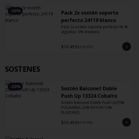
-
30
%
Pack 2x sostén soporte
perfecto 24119 blanco
Pack 2x sostén soporte perfecto 95 % 
algodon  5% elastano.
$10.493
$14.990
SOSTENES
-
30
%
Sostén Balconet Doble
Push Up 13324 Cobalto
Sostén Balconet Doble Push Up70% 
POLIAMIDA 20% RAYON 10% 
ELASTANO
$10.493
$14.990