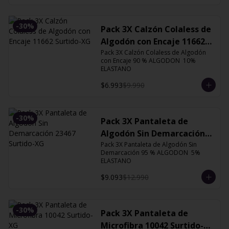
-
30
%
Pack 3X Calzón Colaless de
Algodón con Encaje 11662
Surtido-XG
Pack 3X Calzón Colaless de Algodón 
con Encaje 90 % ALGODON  10% 
ELASTANO
$6.993
$9.990
-
30
%
Pack 3X Pantaleta de
Algodón Sin Demarcación
Pack 3X Pantaleta de Algodón Sin 
23467 Surtido-XG
Demarcación 95 % ALGODON  5% 
ELASTANO
$9.093
$12.990
-
30
%
Pack 3X Pantaleta de
Microfibra 10042 Surtido-