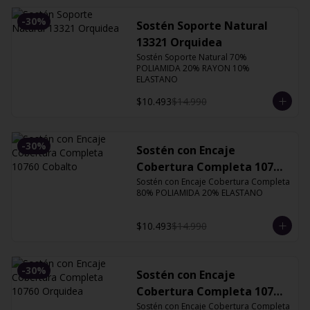
-
30
%
Sostén Soporte Natural
13321 Orquidea
Sostén Soporte Natural 70% 
POLIAMIDA 20% RAYON 10% 
ELASTANO
$10.493
$14.990
-
30
%
Sostén con Encaje
Cobertura Completa 10760
Cobalto
Sostén con Encaje Cobertura Completa 
80% POLIAMIDA 20% ELASTANO
$10.493
$14.990
-
30
%
Sostén con Encaje
Cobertura Completa 10760
Orquidea
Sostén con Encaje Cobertura Completa 