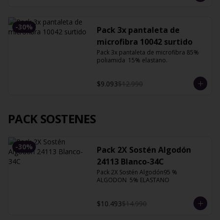
-
30
%
Pack 3x pantaleta de
microfibra 10042 surtido
Pack 3x pantaleta de microfibra 85% 
poliamida  15% elastano.
$9.093
$12.990
PACK SOSTENES
-
30
%
Pack 2X Sostén Algodón
24113 Blanco-34C
Pack 2X Sostén Algodón95 % 
ALGODON  5% ELASTANO
$10.493
$14.990