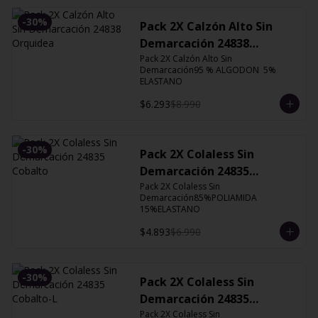
-
30
%
Pack 2X Calzón Alto Sin
Demarcación 24838
Orquidea
Pack 2X Calzón Alto Sin 
Demarcación95 % ALGODON  5% 
ELASTANO
$6.293
$8.990
-
30
%
Pack 2X Colaless Sin
Demarcación 24835
Cobalto
Pack 2X Colaless Sin 
Demarcación85%POLIAMIDA 
15%ELASTANO
$4.893
$6.990
-
30
%
Pack 2X Colaless Sin
Demarcación 24835
Cobalto-L
Pack 2X Colaless Sin 