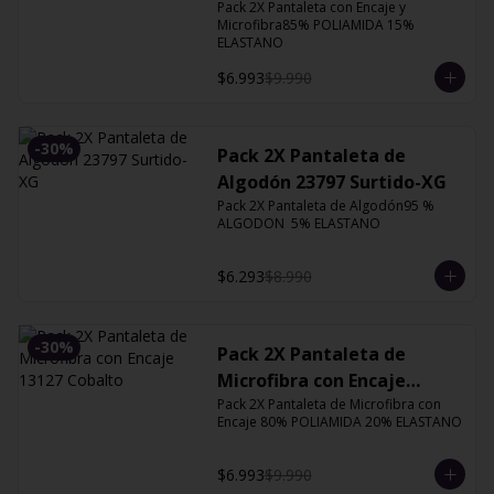
Orquidea
Pack 2X Pantaleta con Encaje y 
Microfibra85% POLIAMIDA 15% 
ELASTANO
$6.993
$9.990
-
30
%
Pack 2X Pantaleta de
Algodón 23797 Surtido-XG
Pack 2X Pantaleta de Algodón95 % 
ALGODON  5% ELASTANO
$6.293
$8.990
-
30
%
Pack 2X Pantaleta de
Microfibra con Encaje
Pack 2X Pantaleta de Microfibra con 
13127 Cobalto
Encaje 80% POLIAMIDA 20% ELASTANO
$6.993
$9.990