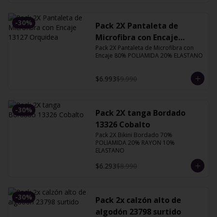
-
30
%
Pack 2X Pantaleta de
Microfibra con Encaje
Pack 2X Pantaleta de Microfibra con 
13127 Orquidea
Encaje 80% POLIAMIDA 20% ELASTANO
$6.993
$9.990
-
30
%
Pack 2X tanga Bordado
13326 Cobalto
Pack 2X Bikini Bordado 70% 
POLIAMIDA 20% RAYON 10% 
ELASTANO
$6.293
$8.990
-
30
%
Pack 2x calzón alto de
algodón 23798 surtido