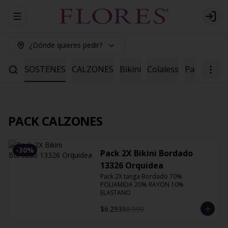
Abrir menu de navegación
Logi
¿Dónde quieres pedir?
ENES
SOSTENES
CALZONES
Bikini
Colaless
Pantaleta
PACK CALZONES
-
30
%
Pack 2X Bikini Bordado
13326 Orquidea
Pack 2X tanga Bordado 70% 
POLIAMIDA 20% RAYON 10% 
ELASTANO
$6.293
$8.990