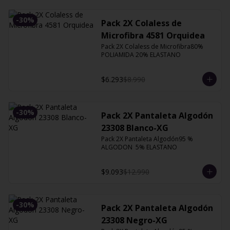
-
30
%
Pack 2X Colaless de
Microfibra 4581 Orquidea
Pack 2X Colaless de Microfibra80% 
POLIAMIDA 20% ELASTANO
$6.293
$8.990
-
30
%
Pack 2X Pantaleta Algodón
23308 Blanco-XG
Pack 2X Pantaleta Algodón95 % 
ALGODON  5% ELASTANO
$9.093
$12.990
-
30
%
Pack 2X Pantaleta Algodón
23308 Negro-XG