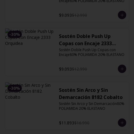
Encaje80% POLIAMIDA 20% ELASTANO
$9.093
$12.990
-
30
%
Sostén Doble Push Up
Copas con Encaje 2333
Orquidea
Sostén Doble Push Up Copas con 
Encaje80% POLIAMIDA 20% ELASTANO
$9.093
$12.990
-
30
%
Sostén Sin Arco y Sin
Demarcación 8182 Cobalto
Sostén Sin Arco y Sin Demarcación80% 
POLIAMIDA 20% ELASTANO
$11.893
$16.990