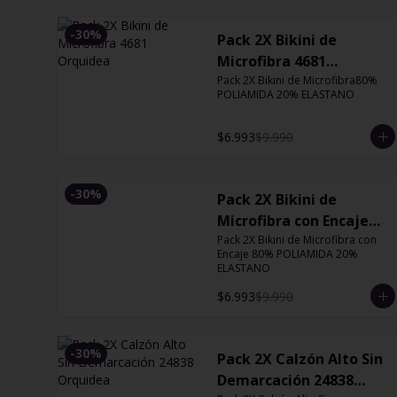
-
30
%
Pack 2X Bikini de
Microfibra 4681
Orquidea
Pack 2X Bikini de Microfibra80% 
POLIAMIDA 20% ELASTANO
$6.993
$9.990
-
30
%
Pack 2X Bikini de
Microfibra con Encaje
13126 Orquidea
Pack 2X Bikini de Microfibra con 
Encaje 80% POLIAMIDA 20% 
ELASTANO
$6.993
$9.990
-
30
%
Pack 2X Calzón Alto Sin
Demarcación 24838