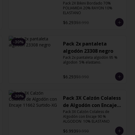
Pack 2X Bikini Bordado 70% 
POLIAMIDA 20% RAYON 10% 
ELASTANO
$6.293
$8.990
-
30
%
Pack 2x pantaleta
algodón 23308 negro
Pack 2x pantaleta algodón 95 % 
algodon  5% elastano.
$6.293
$8.990
-
30
%
Pack 3X Calzón Colaless
de Algodón con Encaje
Pack 3X Calzón Colaless de 
11662 Surtido-XG
Algodón con Encaje 90 % 
ALGODON  10% ELASTANO
$6.993
$9.990