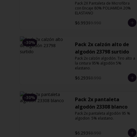
Pack 2X Pantaleta de Microfibra 
13127 Orquidea
con Encaje 80% POLIAMIDA 20% 
ELASTANO
$6.993
$9.990
-
30
%
Pack 2x calzón alto de
algodón 23798 surtido
Pack 2x calzón algodón. Tiro alto a 
la cintura 95% algodón 5% 
elastano.
$6.293
$8.990
-
30
%
Pack 2x pantaleta
algodón 23308 blanco
Pack 2x pantaleta algodón 95 % 
algodon  5% elastano.
$6.293
$8.990