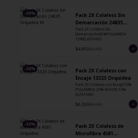
-
30
%
Pack 2X Colaless Sin
Demarcación 24835
Orquidea-M
Pack 2X Colaless Sin 
Demarcación85%POLIAMIDA 
15%ELASTANO
$4.893
$6.990
-
30
%
Pack 2X Colaless con
Encaje 13325 Orquidea
Pack 2X Colaless con Encaje70% 
POLIAMIDA 20% RAYON 10% 
ELASTANO
$6.293
$8.990
-
30
%
Pack 2X Colaless de
Microfibra 4581