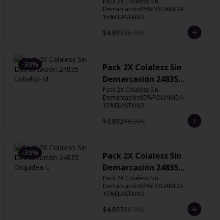
Cobalto
Pack 2X Colaless Sin 
Demarcación85%POLIAMIDA 
15%ELASTANO
$4.893
$6.990
-
30
%
Pack 2X Colaless Sin
Demarcación 24835
Cobalto-M
Pack 2X Colaless Sin 
Demarcación85%POLIAMIDA 
15%ELASTANO
$4.893
$6.990
-
30
%
Pack 2X Colaless Sin
Demarcación 24835
Orquidea-L
Pack 2X Colaless Sin 
Demarcación85%POLIAMIDA 
15%ELASTANO
$4.893
$6.990