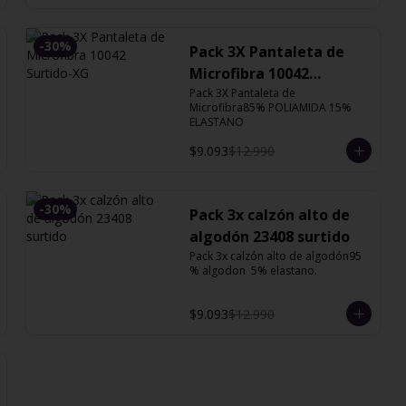
-
30
%
Pack 3X Pantaleta de
Microfibra 10042
Surtido-XG
Pack 3X Pantaleta de 
Microfibra85% POLIAMIDA 15% 
ELASTANO
$9.093
$12.990
-
30
%
Pack 3x calzón alto de
algodón 23408 surtido
Pack 3x calzón alto de algodón95 
% algodon  5% elastano.
$9.093
$12.990