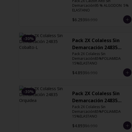
Orquidea
Pack 2X Calzón Alto Sin 
Demarcación95 % ALGODON  5% 
ELASTANO
$6.293
$8.990
-
30
%
Pack 2X Colaless Sin
Demarcación 24835
Cobalto-L
Pack 2X Colaless Sin 
Demarcación85%POLIAMIDA 
15%ELASTANO
$4.893
$6.990
-
30
%
Pack 2X Colaless Sin
Demarcación 24835
Orquidea
Pack 2X Colaless Sin 
Demarcación85%POLIAMIDA 
15%ELASTANO
$4.893
$6.990