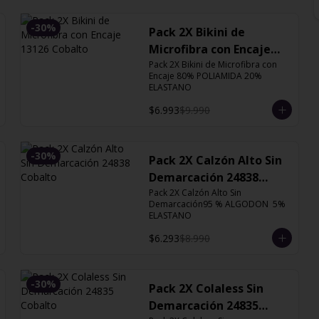
-
30
%
Pack 2X Bikini de
Microfibra con Encaje
13126 Cobalto
Pack 2X Bikini de Microfibra con 
Encaje 80% POLIAMIDA 20% 
ELASTANO
$6.993
$9.990
-
30
%
Pack 2X Calzón Alto Sin
Demarcación 24838
Cobalto
Pack 2X Calzón Alto Sin 
Demarcación95 % ALGODON  5% 
ELASTANO
$6.293
$8.990
-
30
%
Pack 2X Colaless Sin
Demarcación 24835