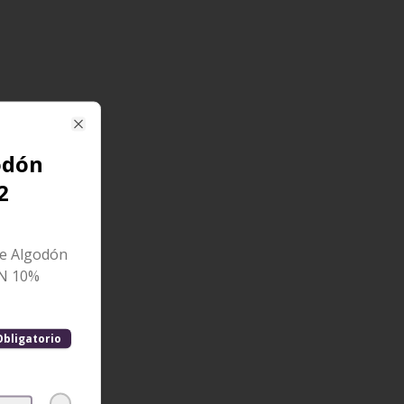
Close
odón
2
de Algodón
ON 10%
Obligatorio