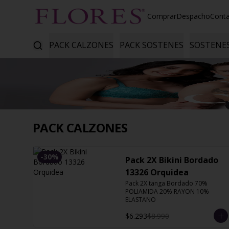
Comprar
Despacho
Cont
PACK CALZONES
PACK SOSTENES
SOSTENE
PACK CALZONES
-
30
%
Pack 2X Bikini Bordado
13326 Orquidea
Pack 2X tanga Bordado 70% 
POLIAMIDA 20% RAYON 10% 
ELASTANO
$6.293
$8.990