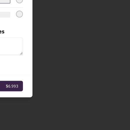
es
$6.993