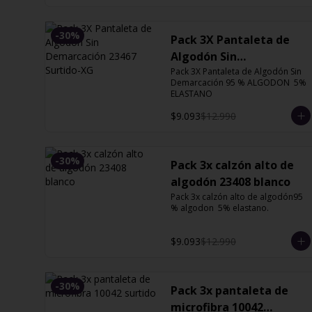
-
30
%
Pack 3X Pantaleta de
Algodón Sin
Demarcación 23467
Pack 3X Pantaleta de Algodón Sin 
Demarcación 95 % ALGODON  5% 
Surtido-XG
ELASTANO
$9.093
$12.990
-
30
%
Pack 3x calzón alto de
algodón 23408 blanco
Pack 3x calzón alto de algodón95 
% algodon  5% elastano.
$9.093
$12.990
-
30
%
Pack 3x pantaleta de
microfibra 10042