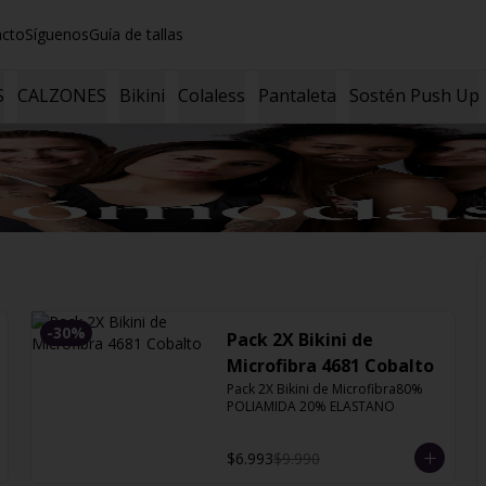
acto
Síguenos
Guía de tallas
S
CALZONES
Bikini
Colaless
Pantaleta
Sostén Push Up
-
30
%
Pack 2X Bikini de
Microfibra 4681 Cobalto
Pack 2X Bikini de Microfibra80% 
POLIAMIDA 20% ELASTANO
$6.993
$9.990