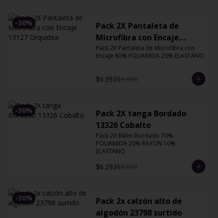
-
30
%
Pack 2X Pantaleta de
Microfibra con Encaje
Pack 2X Pantaleta de Microfibra con 
13127 Orquidea
Encaje 80% POLIAMIDA 20% ELASTANO
$6.993
$9.990
-
30
%
Pack 2X tanga Bordado
13326 Cobalto
Pack 2X Bikini Bordado 70% 
POLIAMIDA 20% RAYON 10% 
ELASTANO
$6.293
$8.990
-
30
%
Pack 2x calzón alto de
algodón 23798 surtido