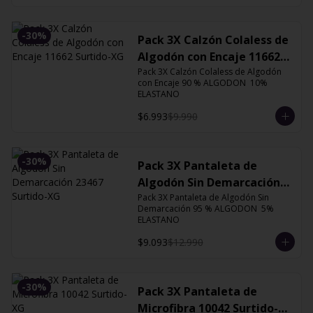
-
30
%
Pack 3X Calzón Colaless de
Algodón con Encaje 11662
Surtido-XG
Pack 3X Calzón Colaless de Algodón 
con Encaje 90 % ALGODON  10% 
ELASTANO
$6.993
$9.990
-
30
%
Pack 3X Pantaleta de
Algodón Sin Demarcación
Pack 3X Pantaleta de Algodón Sin 
23467 Surtido-XG
Demarcación 95 % ALGODON  5% 
ELASTANO
$9.093
$12.990
-
30
%
Pack 3X Pantaleta de
Microfibra 10042 Surtido-