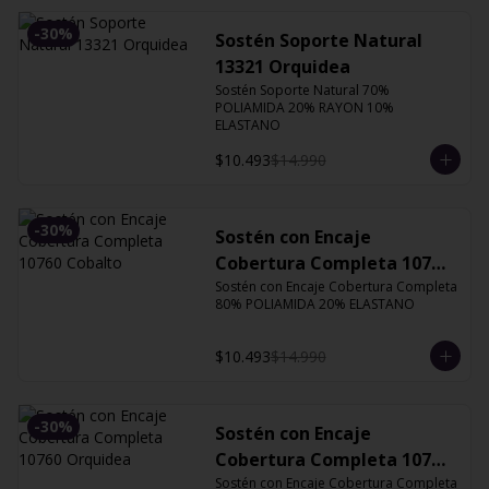
-
30
%
Sostén Soporte Natural
13321 Orquidea
Sostén Soporte Natural 70% 
POLIAMIDA 20% RAYON 10% 
ELASTANO
$10.493
$14.990
-
30
%
Sostén con Encaje
Cobertura Completa 10760
Cobalto
Sostén con Encaje Cobertura Completa 
80% POLIAMIDA 20% ELASTANO
$10.493
$14.990
-
30
%
Sostén con Encaje
Cobertura Completa 10760
Orquidea
Sostén con Encaje Cobertura Completa 