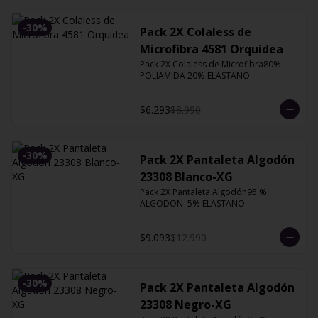
-
30
%
Pack 2X Colaless de
Microfibra 4581 Orquidea
Pack 2X Colaless de Microfibra80% 
POLIAMIDA 20% ELASTANO
$6.293
$8.990
-
30
%
Pack 2X Pantaleta Algodón
23308 Blanco-XG
Pack 2X Pantaleta Algodón95 % 
ALGODON  5% ELASTANO
$9.093
$12.990
-
30
%
Pack 2X Pantaleta Algodón
23308 Negro-XG