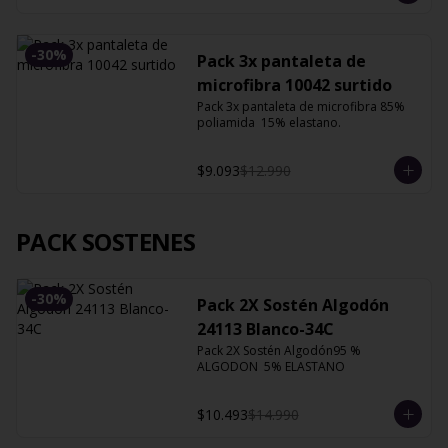
-
30
%
Pack 3x pantaleta de
microfibra 10042 surtido
Pack 3x pantaleta de microfibra 85% 
poliamida  15% elastano.
$9.093
$12.990
PACK SOSTENES
-
30
%
Pack 2X Sostén Algodón
24113 Blanco-34C
Pack 2X Sostén Algodón95 % 
ALGODON  5% ELASTANO
$10.493
$14.990