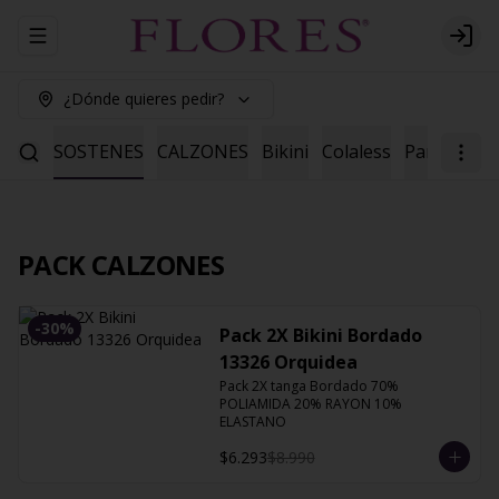
Abrir menu de navegación
Logi
¿Dónde quieres pedir?
ENES
SOSTENES
CALZONES
Bikini
Colaless
Pantaleta
PACK CALZONES
-
30
%
Pack 2X Bikini Bordado
13326 Orquidea
Pack 2X tanga Bordado 70% 
POLIAMIDA 20% RAYON 10% 
ELASTANO
$6.293
$8.990