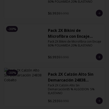
80% POLIAMIDA 20% ELASTANO
$6.993
$9.990
-
30
%
Pack 2X Bikini de
Microfibra con Encaje
13126 Orquidea
Pack 2X Bikini de Microfibra con Encaje 
80% POLIAMIDA 20% ELASTANO
$6.993
$9.990
-
30
%
Pack 2X Calzón Alto Sin
Demarcación 24838
Cobalto
Pack 2X Calzón Alto Sin 
Demarcación95 % ALGODON  5% 
ELASTANO
$6.293
$8.990