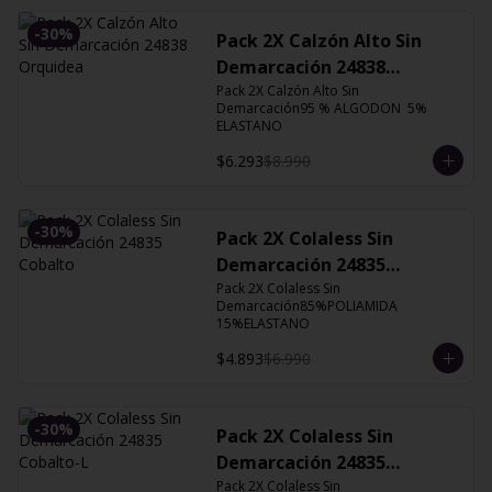
-
30
%
Pack 2X Calzón Alto Sin
Demarcación 24838
Orquidea
Pack 2X Calzón Alto Sin 
Demarcación95 % ALGODON  5% 
ELASTANO
$6.293
$8.990
-
30
%
Pack 2X Colaless Sin
Demarcación 24835
Cobalto
Pack 2X Colaless Sin 
Demarcación85%POLIAMIDA 
15%ELASTANO
$4.893
$6.990
-
30
%
Pack 2X Colaless Sin
Demarcación 24835
Cobalto-L
Pack 2X Colaless Sin 