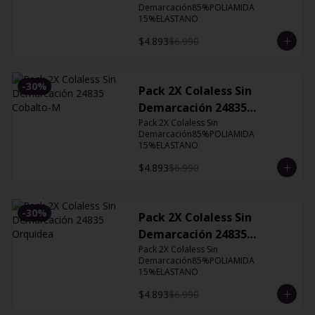
Demarcación85%POLIAMIDA 
15%ELASTANO
$4.893
$6.990
-
30
%
Pack 2X Colaless Sin
Demarcación 24835
Cobalto-M
Pack 2X Colaless Sin 
Demarcación85%POLIAMIDA 
15%ELASTANO
$4.893
$6.990
-
30
%
Pack 2X Colaless Sin
Demarcación 24835
Orquidea
Pack 2X Colaless Sin 
Demarcación85%POLIAMIDA 
15%ELASTANO
$4.893
$6.990