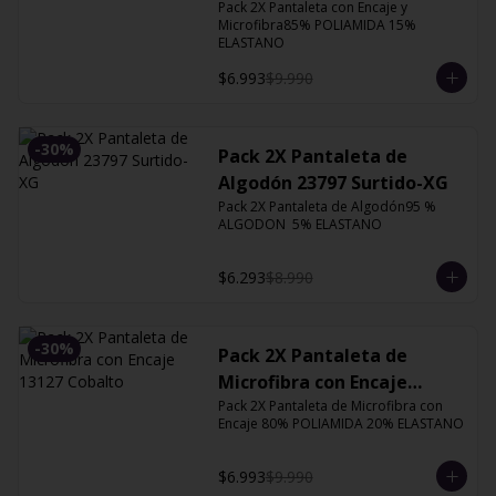
Orquidea
Pack 2X Pantaleta con Encaje y 
Microfibra85% POLIAMIDA 15% 
ELASTANO
$6.993
$9.990
-
30
%
Pack 2X Pantaleta de
Algodón 23797 Surtido-XG
Pack 2X Pantaleta de Algodón95 % 
ALGODON  5% ELASTANO
$6.293
$8.990
-
30
%
Pack 2X Pantaleta de
Microfibra con Encaje
Pack 2X Pantaleta de Microfibra con 
13127 Cobalto
Encaje 80% POLIAMIDA 20% ELASTANO
$6.993
$9.990