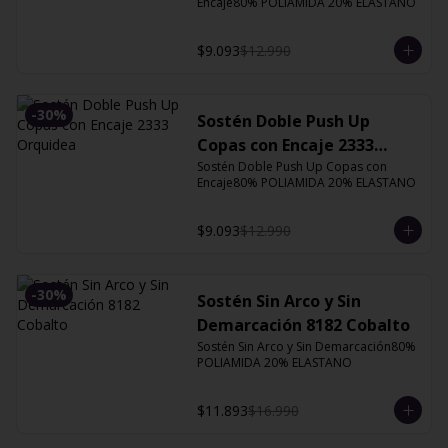
Encaje80% POLIAMIDA 20% ELASTANO
$9.093
$12.990
-
30
%
Sostén Doble Push Up
Copas con Encaje 2333
Orquidea
Sostén Doble Push Up Copas con 
Encaje80% POLIAMIDA 20% ELASTANO
$9.093
$12.990
-
30
%
Sostén Sin Arco y Sin
Demarcación 8182 Cobalto
Sostén Sin Arco y Sin Demarcación80% 
POLIAMIDA 20% ELASTANO
$11.893
$16.990