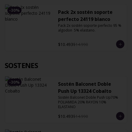
-
30
%
Pack 2x sostén soporte
perfecto 24119 blanco
Pack 2x sostén soporte perfecto 95 % 
algodon  5% elastano.
$10.493
$14.990
SOSTENES
-
30
%
Sostén Balconet Doble
Push Up 13324 Cobalto
Sostén Balconet Doble Push Up70% 
POLIAMIDA 20% RAYON 10% 
ELASTANO
$10.493
$14.990