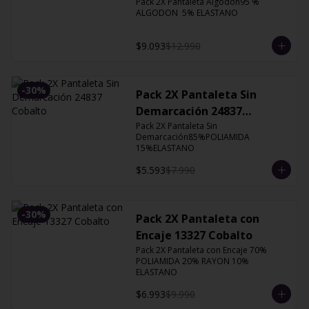
Pack 2X Pantaleta Algodón95 % 
ALGODON  5% ELASTANO
$9.093
$12.990
-
30
%
Pack 2X Pantaleta Sin
Demarcación 24837
Cobalto
Pack 2X Pantaleta Sin 
Demarcación85%POLIAMIDA 
15%ELASTANO
$5.593
$7.990
-
30
%
Pack 2X Pantaleta con
Encaje 13327 Cobalto
Pack 2X Pantaleta con Encaje 70% 
POLIAMIDA 20% RAYON 10% 
ELASTANO
$6.993
$9.990