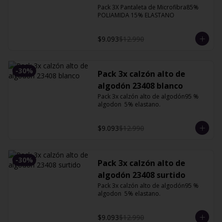
XG
Pack 3X Pantaleta de Microfibra85% 
POLIAMIDA 15% ELASTANO
$9.093
$12.990
-
30
%
Pack 3x calzón alto de
algodón 23408 blanco
Pack 3x calzón alto de algodón95 % 
algodon  5% elastano.
$9.093
$12.990
-
30
%
Pack 3x calzón alto de
algodón 23408 surtido
Pack 3x calzón alto de algodón95 % 
algodon  5% elastano.
$9.093
$12.990