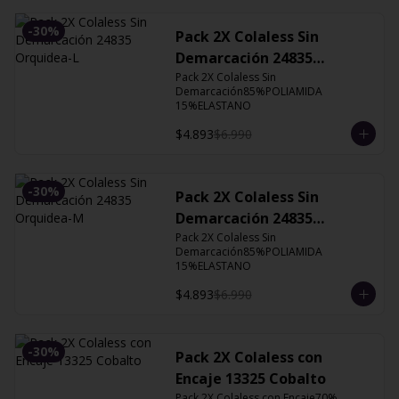
-
30
%
Pack 2X Colaless Sin
Demarcación 24835
Orquidea-L
Pack 2X Colaless Sin 
Demarcación85%POLIAMIDA 
15%ELASTANO
$4.893
$6.990
-
30
%
Pack 2X Colaless Sin
Demarcación 24835
Orquidea-M
Pack 2X Colaless Sin 
Demarcación85%POLIAMIDA 
15%ELASTANO
$4.893
$6.990
-
30
%
Pack 2X Colaless con
Encaje 13325 Cobalto
Pack 2X Colaless con Encaje70% 