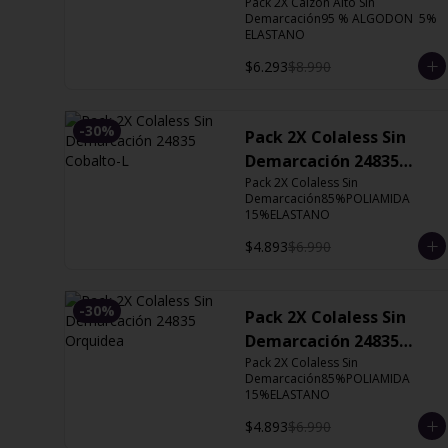
Orquidea
Pack 2X Calzón Alto Sin 
Demarcación95 % ALGODON  5% 
ELASTANO
$6.293
$8.990
-
30
%
Pack 2X Colaless Sin
Demarcación 24835
Cobalto-L
Pack 2X Colaless Sin 
Demarcación85%POLIAMIDA 
15%ELASTANO
$4.893
$6.990
-
30
%
Pack 2X Colaless Sin
Demarcación 24835
Orquidea
Pack 2X Colaless Sin 
Demarcación85%POLIAMIDA 
15%ELASTANO
$4.893
$6.990