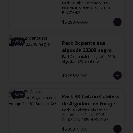
Pack 2X Bikini Bordado 70% 
POLIAMIDA 20% RAYON 10% 
ELASTANO
$6.293
$8.990
-
30
%
Pack 2x pantaleta
algodón 23308 negro
Pack 2x pantaleta algodón 95 % 
algodon  5% elastano.
$6.293
$8.990
-
30
%
Pack 3X Calzón Colaless
de Algodón con Encaje
Pack 3X Calzón Colaless de 
11662 Surtido-XG
Algodón con Encaje 90 % 
ALGODON  10% ELASTANO
$6.993
$9.990