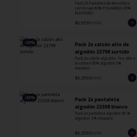
Pack 2X Pantaleta de Microfibra 
13127 Orquidea
con Encaje 80% POLIAMIDA 20% 
ELASTANO
$6.993
$9.990
-
30
%
Pack 2x calzón alto de
algodón 23798 surtido
Pack 2x calzón algodón. Tiro alto a 
la cintura 95% algodón 5% 
elastano.
$6.293
$8.990
-
30
%
Pack 2x pantaleta
algodón 23308 blanco
Pack 2x pantaleta algodón 95 % 
algodon  5% elastano.
$6.293
$8.990