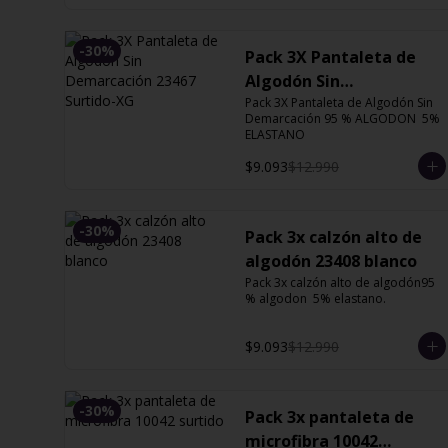
-
30
%
Pack 3X Pantaleta de
Algodón Sin
Demarcación 23467
Pack 3X Pantaleta de Algodón Sin 
Demarcación 95 % ALGODON  5% 
Surtido-XG
ELASTANO
$9.093
$12.990
-
30
%
Pack 3x calzón alto de
algodón 23408 blanco
Pack 3x calzón alto de algodón95 
% algodon  5% elastano.
$9.093
$12.990
-
30
%
Pack 3x pantaleta de
microfibra 10042