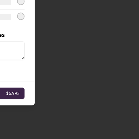
es
$6.993