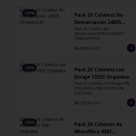
-
30
%
Pack 2X Colaless Sin
Demarcación 24835
Orquidea-M
Pack 2X Colaless Sin 
Demarcación85%POLIAMIDA 
15%ELASTANO
$4.893
$6.990
-
30
%
Pack 2X Colaless con
Encaje 13325 Orquidea
Pack 2X Colaless con Encaje70% 
POLIAMIDA 20% RAYON 10% 
ELASTANO
$6.293
$8.990
-
30
%
Pack 2X Colaless de
Microfibra 4581