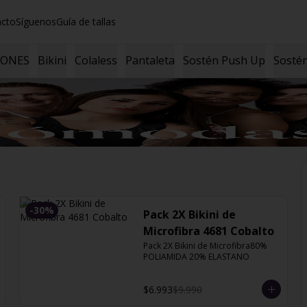
acto
Síguenos
Guía de tallas
ZONES
Bikini
Colaless
Pantaleta
Sostén Push Up
Sostén
-
30
%
Pack 2X Bikini de
Microfibra 4681 Cobalto
Pack 2X Bikini de Microfibra80% 
POLIAMIDA 20% ELASTANO
$6.993
$9.990