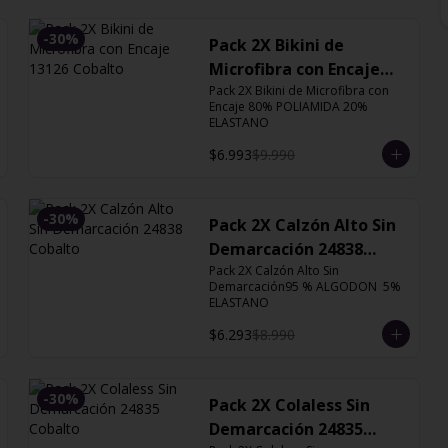
-
30
%
Pack 2X Bikini de
Microfibra con Encaje
13126 Cobalto
Pack 2X Bikini de Microfibra con 
Encaje 80% POLIAMIDA 20% 
ELASTANO
$6.993
$9.990
-
30
%
Pack 2X Calzón Alto Sin
Demarcación 24838
Cobalto
Pack 2X Calzón Alto Sin 
Demarcación95 % ALGODON  5% 
ELASTANO
$6.293
$8.990
-
30
%
Pack 2X Colaless Sin
Demarcación 24835