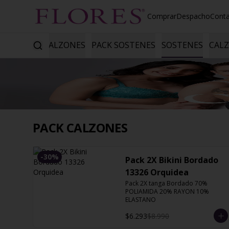
Comprar
Despacho
Cont
PACK CALZONES
PACK SOSTENES
SOSTENES
CAL
PACK CALZONES
-
30
%
Pack 2X Bikini Bordado
13326 Orquidea
Pack 2X tanga Bordado 70% 
POLIAMIDA 20% RAYON 10% 
ELASTANO
$6.293
$8.990