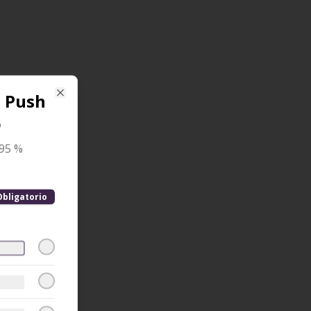
t Push
Close
o
95 %
Obligatorio