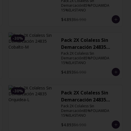
Cobalto
Pack 2X Colaless Sin 
Demarcación85%POLIAMIDA 
15%ELASTANO
$4.893
$6.990
-
30
%
Pack 2X Colaless Sin
Demarcación 24835
Cobalto-M
Pack 2X Colaless Sin 
Demarcación85%POLIAMIDA 
15%ELASTANO
$4.893
$6.990
-
30
%
Pack 2X Colaless Sin
Demarcación 24835
Orquidea-L
Pack 2X Colaless Sin 
Demarcación85%POLIAMIDA 
15%ELASTANO
$4.893
$6.990