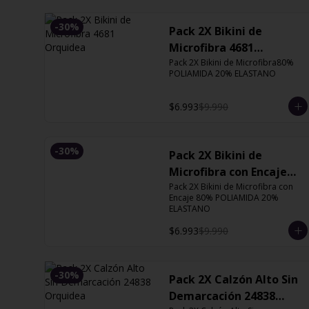
-
30
%
Pack 2X Bikini de
Microfibra 4681
Orquidea
Pack 2X Bikini de Microfibra80% 
POLIAMIDA 20% ELASTANO
$6.993
$9.990
-
30
%
Pack 2X Bikini de
Microfibra con Encaje
13126 Orquidea
Pack 2X Bikini de Microfibra con 
Encaje 80% POLIAMIDA 20% 
ELASTANO
$6.993
$9.990
-
30
%
Pack 2X Calzón Alto Sin
Demarcación 24838