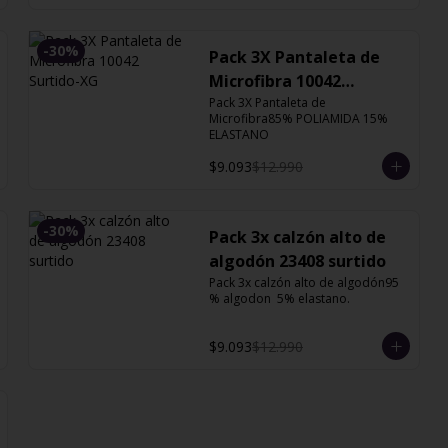
-
30
%
Pack 3X Pantaleta de
Microfibra 10042
Surtido-XG
Pack 3X Pantaleta de 
Microfibra85% POLIAMIDA 15% 
ELASTANO
$9.093
$12.990
-
30
%
Pack 3x calzón alto de
algodón 23408 surtido
Pack 3x calzón alto de algodón95 
% algodon  5% elastano.
$9.093
$12.990