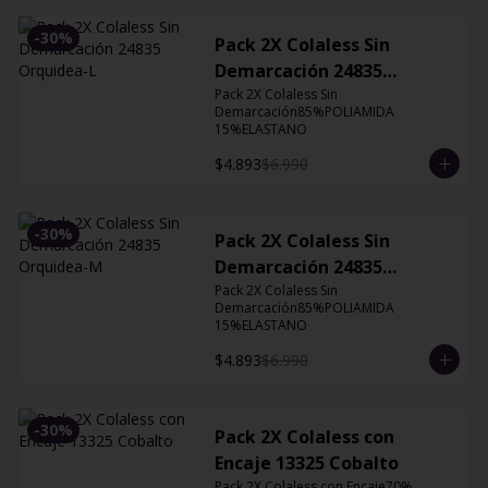
-
30
%
Pack 2X Colaless Sin
Demarcación 24835
Orquidea-L
Pack 2X Colaless Sin 
Demarcación85%POLIAMIDA 
15%ELASTANO
$4.893
$6.990
-
30
%
Pack 2X Colaless Sin
Demarcación 24835
Orquidea-M
Pack 2X Colaless Sin 
Demarcación85%POLIAMIDA 
15%ELASTANO
$4.893
$6.990
-
30
%
Pack 2X Colaless con
Encaje 13325 Cobalto
Pack 2X Colaless con Encaje70% 