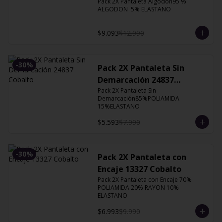
Pack 2X Pantaleta Algodón95 % 
ALGODON  5% ELASTANO
$9.093
$12.990
-
30
%
Pack 2X Pantaleta Sin
Demarcación 24837
Cobalto
Pack 2X Pantaleta Sin 
Demarcación85%POLIAMIDA 
15%ELASTANO
$5.593
$7.990
-
30
%
Pack 2X Pantaleta con
Encaje 13327 Cobalto
Pack 2X Pantaleta con Encaje 70% 
POLIAMIDA 20% RAYON 10% 
ELASTANO
$6.993
$9.990