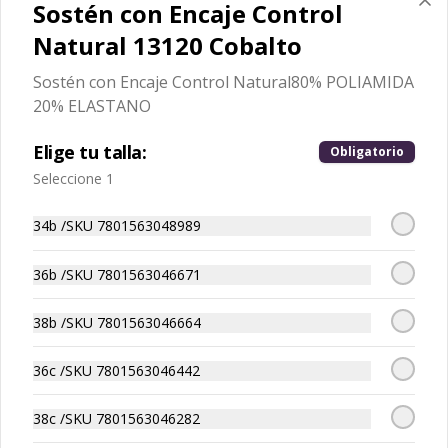
Sostén con Encaje Control
80% POLIAMIDA 20% ELASTANO
Natural 13120 Cobalto
$10.493
$14.990
Sostén con Encaje Control Natural80% POLIAMIDA
20% ELASTANO
-
30
%
Sostén con Encaje Control
Elige tu talla:
Natural 13120 Cobalto
Obligatorio
Sostén con Encaje Control Natural80% 
Seleccione 1
POLIAMIDA 20% ELASTANO
34b /SKU 7801563048989
$10.493
$14.990
36b /SKU 7801563046671
-
30
%
Sostén con Encaje Control
38b /SKU 7801563046664
Natural 13120 Orquidea
Sostén con Encaje Control Natural80% 
36c /SKU 7801563046442
POLIAMIDA 20% ELASTANO
38c /SKU 7801563046282
$10.493
$14.990