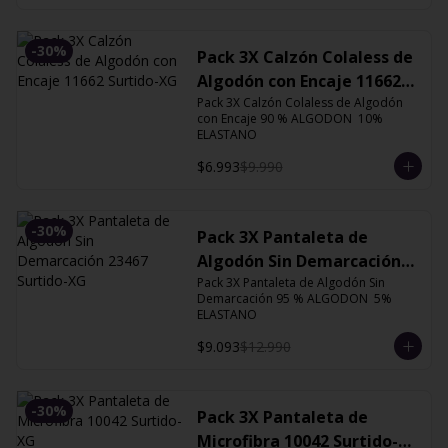
-
30
%
Pack 3X Calzón Colaless de
Algodón con Encaje 11662
Surtido-XG
Pack 3X Calzón Colaless de Algodón 
con Encaje 90 % ALGODON  10% 
ELASTANO
$6.993
$9.990
-
30
%
Pack 3X Pantaleta de
Algodón Sin Demarcación
Pack 3X Pantaleta de Algodón Sin 
23467 Surtido-XG
Demarcación 95 % ALGODON  5% 
ELASTANO
$9.093
$12.990
-
30
%
Pack 3X Pantaleta de
Microfibra 10042 Surtido-