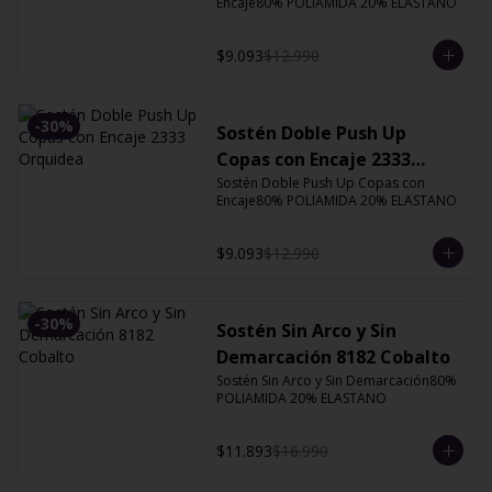
Encaje80% POLIAMIDA 20% ELASTANO
$9.093
$12.990
-
30
%
Sostén Doble Push Up
Copas con Encaje 2333
Orquidea
Sostén Doble Push Up Copas con 
Encaje80% POLIAMIDA 20% ELASTANO
$9.093
$12.990
-
30
%
Sostén Sin Arco y Sin
Demarcación 8182 Cobalto
Sostén Sin Arco y Sin Demarcación80% 
POLIAMIDA 20% ELASTANO
$11.893
$16.990