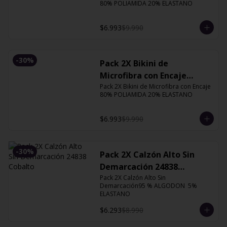
80% POLIAMIDA 20% ELASTANO
$6.993
$9.990
-
30
%
Pack 2X Bikini de
Microfibra con Encaje
13126 Orquidea
Pack 2X Bikini de Microfibra con Encaje 
80% POLIAMIDA 20% ELASTANO
$6.993
$9.990
-
30
%
Pack 2X Calzón Alto Sin
Demarcación 24838
Cobalto
Pack 2X Calzón Alto Sin 
Demarcación95 % ALGODON  5% 
ELASTANO
$6.293
$8.990