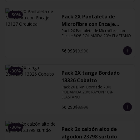
-
30
%
Pack 2X Pantaleta de
Microfibra con Encaje
Pack 2X Pantaleta de Microfibra con 
13127 Orquidea
Encaje 80% POLIAMIDA 20% ELASTANO
$6.993
$9.990
-
30
%
Pack 2X tanga Bordado
13326 Cobalto
Pack 2X Bikini Bordado 70% 
POLIAMIDA 20% RAYON 10% 
ELASTANO
$6.293
$8.990
-
30
%
Pack 2x calzón alto de
algodón 23798 surtido