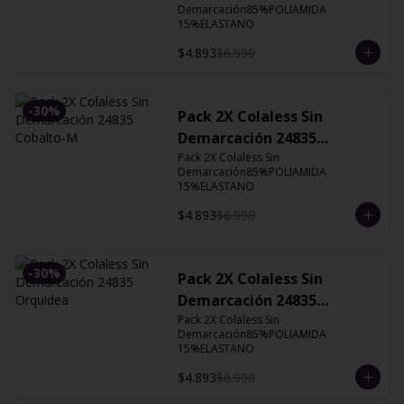
Demarcación85%POLIAMIDA 
15%ELASTANO
$4.893
$6.990
-
30
%
Pack 2X Colaless Sin
Demarcación 24835
Cobalto-M
Pack 2X Colaless Sin 
Demarcación85%POLIAMIDA 
15%ELASTANO
$4.893
$6.990
-
30
%
Pack 2X Colaless Sin
Demarcación 24835
Orquidea
Pack 2X Colaless Sin 
Demarcación85%POLIAMIDA 
15%ELASTANO
$4.893
$6.990