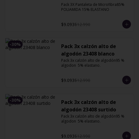
XG
Pack 3X Pantaleta de Microfibra85% 
POLIAMIDA 15% ELASTANO
$9.093
$12.990
-
30
%
Pack 3x calzón alto de
algodón 23408 blanco
Pack 3x calzón alto de algodón95 % 
algodon  5% elastano.
$9.093
$12.990
-
30
%
Pack 3x calzón alto de
algodón 23408 surtido
Pack 3x calzón alto de algodón95 % 
algodon  5% elastano.
$9.093
$12.990