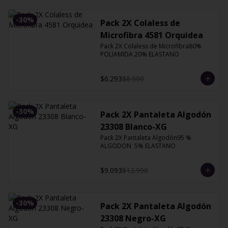
-
30
%
Pack 2X Colaless de
Microfibra 4581 Orquidea
Pack 2X Colaless de Microfibra80% 
POLIAMIDA 20% ELASTANO
$6.293
$8.990
-
30
%
Pack 2X Pantaleta Algodón
23308 Blanco-XG
Pack 2X Pantaleta Algodón95 % 
ALGODON  5% ELASTANO
$9.093
$12.990
-
30
%
Pack 2X Pantaleta Algodón
23308 Negro-XG