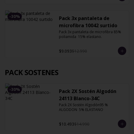
-
30
%
Pack 3x pantaleta de
microfibra 10042 surtido
Pack 3x pantaleta de microfibra 85% 
poliamida  15% elastano.
$9.093
$12.990
PACK SOSTENES
-
30
%
Pack 2X Sostén Algodón
24113 Blanco-34C
Pack 2X Sostén Algodón95 % 
ALGODON  5% ELASTANO
$10.493
$14.990