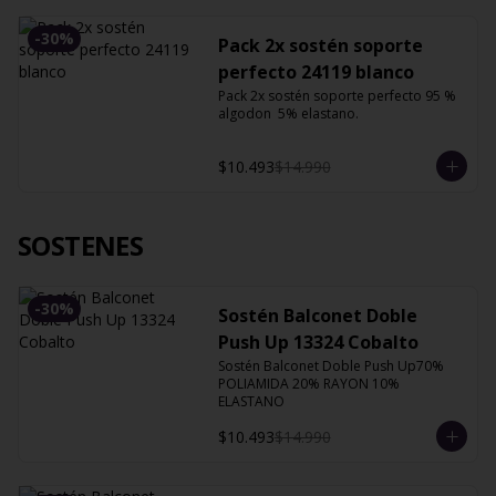
-
30
%
Pack 2x sostén soporte
perfecto 24119 blanco
Pack 2x sostén soporte perfecto 95 % 
algodon  5% elastano.
$10.493
$14.990
SOSTENES
-
30
%
Sostén Balconet Doble
Push Up 13324 Cobalto
Sostén Balconet Doble Push Up70% 
POLIAMIDA 20% RAYON 10% 
ELASTANO
$10.493
$14.990