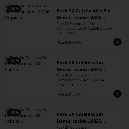
-
30
%
Pack 2X Calzón Alto Sin
Demarcación 24838
Orquidea
Pack 2X Calzón Alto Sin 
Demarcación95 % ALGODON  5% 
ELASTANO
$6.293
$8.990
-
30
%
Pack 2X Colaless Sin
Demarcación 24835
Cobalto
Pack 2X Colaless Sin 
Demarcación85%POLIAMIDA 
15%ELASTANO
$4.893
$6.990
-
30
%
Pack 2X Colaless Sin
Demarcación 24835
Cobalto-L
Pack 2X Colaless Sin 