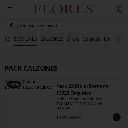
Abrir menu de navegación
Logi
¿Dónde quieres pedir?
ENES
SOSTENES
CALZONES
Bikini
Colaless
Pantaleta
PACK CALZONES
-
30
%
Pack 2X Bikini Bordado
13326 Orquidea
Pack 2X tanga Bordado 70% 
POLIAMIDA 20% RAYON 10% 
ELASTANO
$6.293
$8.990