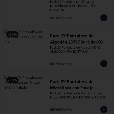
Orquidea
Pack 2X Pantaleta con Encaje y 
Microfibra85% POLIAMIDA 15% 
ELASTANO
$6.993
$9.990
-
30
%
Pack 2X Pantaleta de
Algodón 23797 Surtido-XG
Pack 2X Pantaleta de Algodón95 % 
ALGODON  5% ELASTANO
$6.293
$8.990
-
30
%
Pack 2X Pantaleta de
Microfibra con Encaje
Pack 2X Pantaleta de Microfibra con 
13127 Cobalto
Encaje 80% POLIAMIDA 20% ELASTANO
$6.993
$9.990