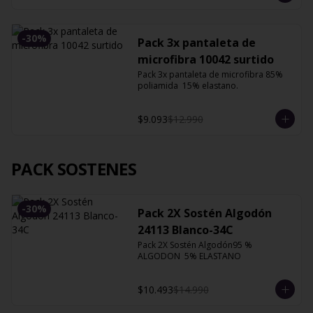
-
30
%
Pack 3x pantaleta de
microfibra 10042 surtido
Pack 3x pantaleta de microfibra 85% 
poliamida  15% elastano.
$9.093
$12.990
PACK SOSTENES
-
30
%
Pack 2X Sostén Algodón
24113 Blanco-34C
Pack 2X Sostén Algodón95 % 
ALGODON  5% ELASTANO
$10.493
$14.990