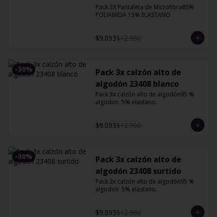
XG
Pack 3X Pantaleta de Microfibra85% 
POLIAMIDA 15% ELASTANO
$9.093
$12.990
-
30
%
Pack 3x calzón alto de
algodón 23408 blanco
Pack 3x calzón alto de algodón95 % 
algodon  5% elastano.
$9.093
$12.990
-
30
%
Pack 3x calzón alto de
algodón 23408 surtido
Pack 3x calzón alto de algodón95 % 
algodon  5% elastano.
$9.093
$12.990