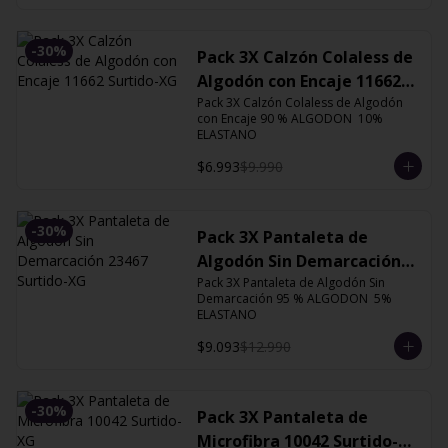
-
30
%
Pack 3X Calzón Colaless de
Algodón con Encaje 11662
Surtido-XG
Pack 3X Calzón Colaless de Algodón 
con Encaje 90 % ALGODON  10% 
ELASTANO
$6.993
$9.990
-
30
%
Pack 3X Pantaleta de
Algodón Sin Demarcación
Pack 3X Pantaleta de Algodón Sin 
23467 Surtido-XG
Demarcación 95 % ALGODON  5% 
ELASTANO
$9.093
$12.990
-
30
%
Pack 3X Pantaleta de
Microfibra 10042 Surtido-