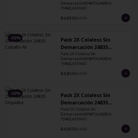
Demarcación85%POLIAMIDA 
15%ELASTANO
$4.893
$6.990
-
30
%
Pack 2X Colaless Sin
Demarcación 24835
Cobalto-M
Pack 2X Colaless Sin 
Demarcación85%POLIAMIDA 
15%ELASTANO
$4.893
$6.990
-
30
%
Pack 2X Colaless Sin
Demarcación 24835
Orquidea
Pack 2X Colaless Sin 
Demarcación85%POLIAMIDA 
15%ELASTANO
$4.893
$6.990