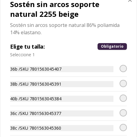
Sostén sin arcos soporte
80% POLIAMIDA 20% ELASTANO
natural 2255 beige
$10.493
$14.990
Sostén sin arcos soporte natural 86% poliamida
14% elastano.
-
30
%
Sostén con Encaje Control
Elige tu talla:
Natural 13120 Cobalto
Obligatorio
Sostén con Encaje Control Natural80% 
Seleccione 1
POLIAMIDA 20% ELASTANO
36b /SKU 7801563045407
$10.493
$14.990
38b /SKU 7801563045391
-
30
%
Sostén con Encaje Control
40b /SKU 7801563045384
Natural 13120 Orquidea
Sostén con Encaje Control Natural80% 
36c /SKU 7801563045377
POLIAMIDA 20% ELASTANO
38c /SKU 7801563045360
$10.493
$14.990