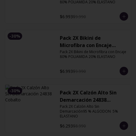
80% POLIAMIDA 20% ELASTANO
$6.993
$9.990
-
30
%
Pack 2X Bikini de
Microfibra con Encaje
13126 Orquidea
Pack 2X Bikini de Microfibra con Encaje 
80% POLIAMIDA 20% ELASTANO
$6.993
$9.990
-
30
%
Pack 2X Calzón Alto Sin
Demarcación 24838
Cobalto
Pack 2X Calzón Alto Sin 
Demarcación95 % ALGODON  5% 
ELASTANO
$6.293
$8.990