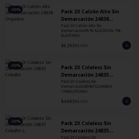
-
30
%
Pack 2X Calzón Alto Sin
Demarcación 24838
Orquidea
Pack 2X Calzón Alto Sin 
Demarcación95 % ALGODON  5% 
ELASTANO
$6.293
$8.990
-
30
%
Pack 2X Colaless Sin
Demarcación 24835
Cobalto
Pack 2X Colaless Sin 
Demarcación85%POLIAMIDA 
15%ELASTANO
$4.893
$6.990
-
30
%
Pack 2X Colaless Sin
Demarcación 24835
Cobalto-L
Pack 2X Colaless Sin 