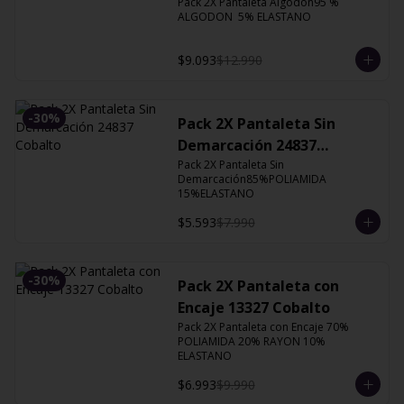
Pack 2X Pantaleta Algodón95 % 
ALGODON  5% ELASTANO
$9.093
$12.990
-
30
%
Pack 2X Pantaleta Sin
Demarcación 24837
Cobalto
Pack 2X Pantaleta Sin 
Demarcación85%POLIAMIDA 
15%ELASTANO
$5.593
$7.990
-
30
%
Pack 2X Pantaleta con
Encaje 13327 Cobalto
Pack 2X Pantaleta con Encaje 70% 
POLIAMIDA 20% RAYON 10% 
ELASTANO
$6.993
$9.990