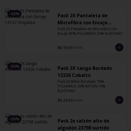
-
30
%
Pack 2X Pantaleta de
Microfibra con Encaje
Pack 2X Pantaleta de Microfibra con 
13127 Orquidea
Encaje 80% POLIAMIDA 20% ELASTANO
$6.993
$9.990
-
30
%
Pack 2X tanga Bordado
13326 Cobalto
Pack 2X Bikini Bordado 70% 
POLIAMIDA 20% RAYON 10% 
ELASTANO
$6.293
$8.990
-
30
%
Pack 2x calzón alto de
algodón 23798 surtido