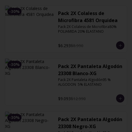
-
30
%
Pack 2X Colaless de
Microfibra 4581 Orquidea
Pack 2X Colaless de Microfibra80% 
POLIAMIDA 20% ELASTANO
$6.293
$8.990
-
30
%
Pack 2X Pantaleta Algodón
23308 Blanco-XG
Pack 2X Pantaleta Algodón95 % 
ALGODON  5% ELASTANO
$9.093
$12.990
-
30
%
Pack 2X Pantaleta Algodón
23308 Negro-XG