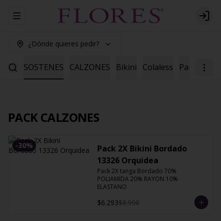
Abrir menu de navegación
Logi
¿Dónde quieres pedir?
ENES
SOSTENES
CALZONES
Bikini
Colaless
Pantaleta
PACK CALZONES
-
30
%
Pack 2X Bikini Bordado
13326 Orquidea
Pack 2X tanga Bordado 70% 
POLIAMIDA 20% RAYON 10% 
ELASTANO
$6.293
$8.990