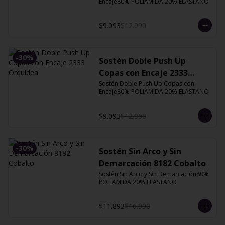
Encaje80% POLIAMIDA 20% ELASTANO
$9.093
$12.990
-
30
%
Sostén Doble Push Up
Copas con Encaje 2333
Orquidea
Sostén Doble Push Up Copas con 
Encaje80% POLIAMIDA 20% ELASTANO
$9.093
$12.990
-
30
%
Sostén Sin Arco y Sin
Demarcación 8182 Cobalto
Sostén Sin Arco y Sin Demarcación80% 
POLIAMIDA 20% ELASTANO
$11.893
$16.990