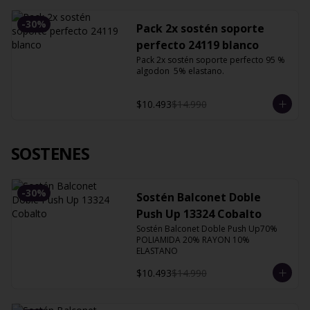
-
30
%
Pack 2x sostén soporte
perfecto 24119 blanco
Pack 2x sostén soporte perfecto 95 % 
algodon  5% elastano.
$10.493
$14.990
SOSTENES
-
30
%
Sostén Balconet Doble
Push Up 13324 Cobalto
Sostén Balconet Doble Push Up70% 
POLIAMIDA 20% RAYON 10% 
ELASTANO
$10.493
$14.990