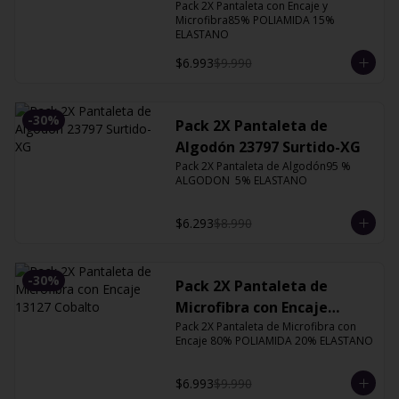
Orquidea
Pack 2X Pantaleta con Encaje y 
Microfibra85% POLIAMIDA 15% 
ELASTANO
$6.993
$9.990
-
30
%
Pack 2X Pantaleta de
Algodón 23797 Surtido-XG
Pack 2X Pantaleta de Algodón95 % 
ALGODON  5% ELASTANO
$6.293
$8.990
-
30
%
Pack 2X Pantaleta de
Microfibra con Encaje
Pack 2X Pantaleta de Microfibra con 
13127 Cobalto
Encaje 80% POLIAMIDA 20% ELASTANO
$6.993
$9.990