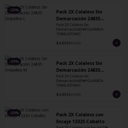
-
30
%
Pack 2X Colaless Sin
Demarcación 24835
Orquidea-L
Pack 2X Colaless Sin 
Demarcación85%POLIAMIDA 
15%ELASTANO
$4.893
$6.990
-
30
%
Pack 2X Colaless Sin
Demarcación 24835
Orquidea-M
Pack 2X Colaless Sin 
Demarcación85%POLIAMIDA 
15%ELASTANO
$4.893
$6.990
-
30
%
Pack 2X Colaless con
Encaje 13325 Cobalto
Pack 2X Colaless con Encaje70% 